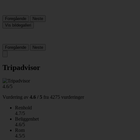
Foregående
Neste
Vis bildegalleri
Foregående
Neste
Tripadvisor
4.6/5
Vurdering av
4.6 / 5
fra
4275 vurderinger
Renhold
4.7/5
Beliggenhet
4.6/5
Rom
4.5/5