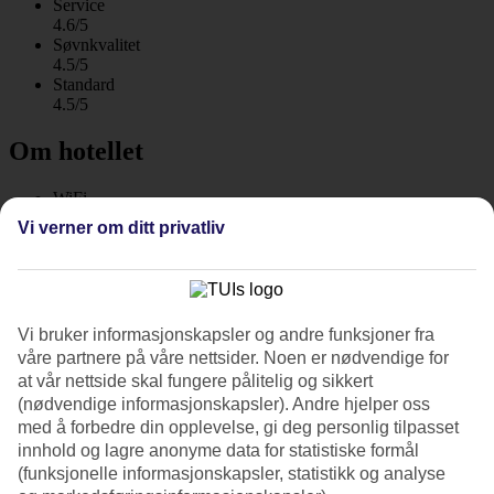
Service
4.6/5
Søvnkvalitet
4.5/5
Standard
4.5/5
Om hotellet
WiFi
Care Travel
Vi verner om ditt privatliv
Perfekt for familien – All Inclusive som tillegg
Kefalos Beach Village er bygget som en kypriotisk landsby med
rundt femti mindre leilighetshus som er malt i klare
Vi bruker informasjonskapsler og andre funksjoner fra
middelhavsfarger. Du hører havet og bølgenes brus fra de fleste
våre partnere på våre nettsider. Noen er nødvendige for
balkongene.
at vår nettside skal fungere pålitelig og sikkert
Det tar ca. en halv time å gå gangveien langs kysten inn til Pafos
(nødvendige informasjonskapsler). Andre hjelper oss
havnepromenade med restauranter og butikker.
med å forbedre din opplevelse, gi deg personlig tilpasset
innhold og lagre anonyme data for statistiske formål
Midt på hotellområdet ligger hovedbygningen med resepsjon,
(funksjonelle informasjonskapsler, statistikk og analyse
oppholdsrom, restaurant, barer og frisørsalong.