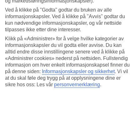
og markedsføringsinformasjonskapsler).
Badebrygge og strand
Ved å klikke på "Godta" godtar du bruken av alle
informasjonskapsler. Ved å klikke på "Avvis" godtar du
Det store bassenget ligger ovenfor den gresskledde skråningen ned
kun nødvendige informasjonskapsler, og vår nettside
mot havet. Stranden har klipper i havet og du bader fra
tilpasses ikke etter dine interesser.
badebryggen, men det finnes også en liten strandlinje.
Klikk på «Administrer» for å velge hvilke kategorier av
Kefalos Beach Village har noe for hele familien
informasjonskapsler du vil godta eller avvise. Du kan
alltid endre disse innstillingene senere ved å klikke på
Noen eksempler er:
«Administrer cookies» nederst på nettsiden. Fullstendig
informasjon om hver enkelt informasjonskapsel finner du
Sykkelutleie
Bra treningsrom
på denne siden:
Informasjonskapsler og sikkerhet
.
Vi vil
Boblebad og badstue
at du skal føle deg trygg på at opplysningene dine er
Innendørsbasseng
sikre hos oss: Les vår
personvernerklæring
.
Tennisbaner
Lekeplass og internasjonal barneklubb (fra 4–12år)
Antall leiligheter : 249
Kort om hotellet
Bad/strand
80 m - 150 m
Utendørsbasseng/Barnebasseng