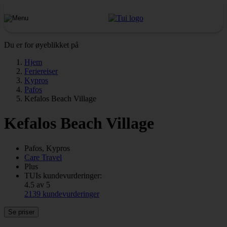
Du er for øyeblikket på
Hjem
Feriereiser
Kypros
Pafos
Kefalos Beach Village
Kefalos Beach Village
Pafos, Kypros
Care Travel
Plus
TUIs kundevurderinger:
4.5 av 5
2139 kundevurderinger
Se priser