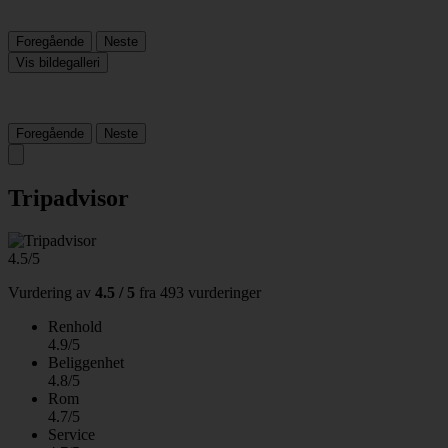
Foregående
Neste
Vis bildegalleri
Foregående
Neste
Tripadvisor
4.5/5
Vurdering av
4.5 / 5
fra
493 vurderinger
Renhold
4.9/5
Beliggenhet
4.8/5
Rom
4.7/5
Service