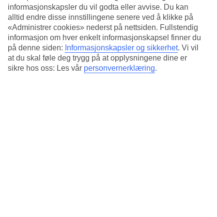
Bassengområdet har elegant design.Her kan du slappe av og bestille
informasjonskapsler du vil godta eller avvise. Du kan
noe leskende i bassengbaren. Vil du trene finnes det et treningsrom
alltid endre disse innstillingene senere ved å klikke på
på hotellet.
«Administrer cookies» nederst på nettsiden. Fullstendig
informasjon om hver enkelt informasjonskapsel finner du
Halvpensjon og All Inclusive som tilvalg
på denne siden:
Informasjonskapsler og sikkerhet
.
Vi vil
at du skal føle deg trygg på at opplysningene dine er
Gjør ferien ekstra behagelig og bestill halvpensjon eller All
sikre hos oss: Les vår
personvernerklæring
.
Inclusive. Måltidene serveres da i bufférestauranten. Får du lyst på
noe annet, finnes det en kafè du kan besøke mot en kostnad.
Antall rom : 100
Kort om hotellet
Bad/strand
600 m
Utendørsbasseng/Barnebasseng
Ja/Nei
Sentrum/Shopping
400 m/200 m
Restaurant/Bar
Ja/Ja
Transfertid
45 – 90 min