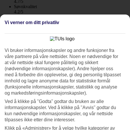
4.7/5
Søvnkvalitet
4.2/5
Standard
4.5/5
Vi verner om ditt privatliv
Om hotellet
3*
Vi bruker informasjonskapsler og andre funksjoner fra
Offisiell klassifisering
våre partnere på våre nettsider. Noen er nødvendige for
WiFi
at vår nettside skal fungere pålitelig og sikkert
Strandnært og sentralt – frokost inkludert
(nødvendige informasjonskapsler). Andre hjelper oss
med å forbedre din opplevelse, gi deg personlig tilpasset
Tasia Maris Seasons Hotel har en sentral beliggenhet midt i Ayia
innhold og lagre anonyme data for statistiske formål
Napa og det er bare 10 minutter til den lange sandstranden Grecian
(funksjonelle informasjonskapsler, statistikk og analyse
Bay. Hotellet har et herlig bassengområde og lyse moderne rom.
og markedsføringsinformasjonskapsler).
Hotellet ønsker gjester fra 14 år velkommen.
Ved å klikke på "Godta" godtar du bruken av alle
Shopping og flere restauranter og barer ligger rett utenfor hotellet på
informasjonskapsler. Ved å klikke på "Avvis" godtar du
Nissi Avenue.
kun nødvendige informasjonskapsler, og vår nettside
tilpasses ikke etter dine interesser.
Bassengområde og treningsrom
Klikk på «Administrer» for å velge hvilke kategorier av