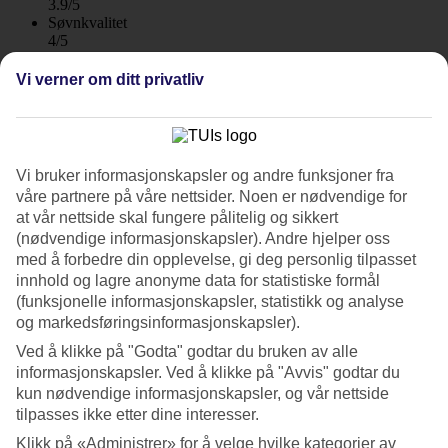
3.9/5
Søvnkvalitet
4/5
Standard
3.8/5
Vi verner om ditt privatliv
Om hotellet
3*
Vi bruker informasjonskapsler og andre funksjoner fra
Offisiell klassifisering
våre partnere på våre nettsider. Noen er nødvendige for
WiFi
at vår nettside skal fungere pålitelig og sikkert
Ved stranden og sentral beliggenhet i Ayia Napa
(nødvendige informasjonskapsler). Andre hjelper oss
med å forbedre din opplevelse, gi deg personlig tilpasset
Familievennlige Nelia Gardens har et velholdt uteområde med
innhold og lagre anonyme data for statistiske formål
planter, og det bare noen få minutters gange til stranden, den
(funksjonelle informasjonskapsler, statistikk og analyse
pittoreske havnen og til sentrum av Ayia Napa. Her trives både
og markedsføringsinformasjonskapsler).
familier, par og vennegjenger som ønsker å veksle basseng- og
strandliv med byliv. Frokost og All Inclusive kan bestilles som
Ved å klikke på "Godta" godtar du bruken av alle
tilvalg.
informasjonskapsler. Ved å klikke på "Avvis" godtar du
kun nødvendige informasjonskapsler, og vår nettside
Nelia Gardens tilbyr leiligheter med balkong eller markterrasse,
tilpasses ikke etter dine interesser.
noen med bassengutsikt.
Klikk på «Administrer» for å velge hvilke kategorier av