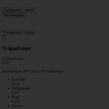
Foregående
Neste
Vis bildegalleri
Foregående
Neste
Tripadvisor
3.9/5
Vurdering av
3.9 / 5
fra
199 vurderinger
Renhold
4.2/5
Beliggenhet
4.4/5
Rom
4.2/5
Service