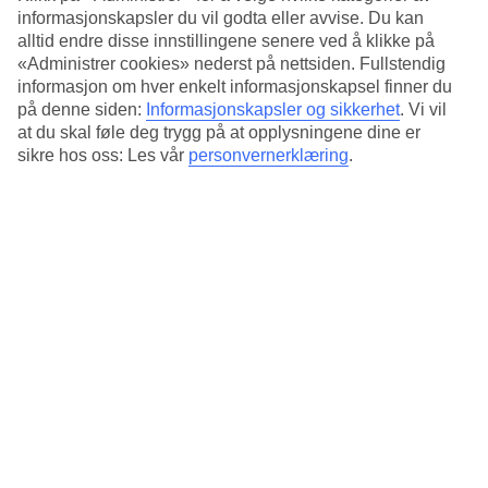
Basseng og barnebasseng
informasjonskapsler du vil godta eller avvise. Du kan
alltid endre disse innstillingene senere ved å klikke på
Ved bassengområdet er det solsenger og parasoller. For de yngste
«Administrer cookies» nederst på nettsiden. Fullstendig
gjestene er det et barnebasseng og en lekeplass.
informasjon om hver enkelt informasjonskapsel finner du
på denne siden:
Informasjonskapsler og sikkerhet
.
Vi vil
Frokost og All Inclusive som tilvalg
at du skal føle deg trygg på at opplysningene dine er
Ønsker du å ha det ekstra komfortabelt i ferien kan du bestille
sikre hos oss: Les vår
personvernerklæring
.
frokost eller All Inclusive som tilvalg allerede hjemmefra. Bestiller
du All Inclusive, serveres lunsj og middag på nabohotellet Nelia
Beach. Der kan du også benytte hotellets spa mot kostnad.
Nær stranden og sentrum
I nærheten av hotellet er det et stort utvalg av restauranter og
butikker og du er ikke langt unna Ayia Napas livlige natteliv. Til
stranden går du på bare noen få minutter.
Antall rom : 80
Kort om hotellet
Bad/strand
350 m