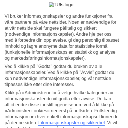
4.6/5
Søvnkvalitet
4.6/5
Vi bruker informasjonskapsler og andre funksjoner fra
Standard
4.7/5
våre partnere på våre nettsider. Noen er nødvendige for
at vår nettside skal fungere pålitelig og sikkert
Om hotellet
(nødvendige informasjonskapsler). Andre hjelper oss
med å forbedre din opplevelse, gi deg personlig tilpasset
WiFi
innhold og lagre anonyme data for statistiske formål
(funksjonelle informasjonskapsler, statistikk og analyse
Sentral beliggenhet og basseng
og markedsføringsinformasjonskapsler).
Ved å klikke på "Godta" godtar du bruken av alle
På hotell Euronapa bor du sentralt i Aya Napa nær restauranter,
informasjonskapsler. Ved å klikke på "Avvis" godtar du
butikker og med utelivet innen rekkevidde. Det er gåavstand til
stranden og på hotellet finnes det basseng for store og små,
kun nødvendige informasjonskapsler, og vår nettside
lekeplass, restaurant og tennisbane.
tilpasses ikke etter dine interesser.
Klikk på «Administrer» for å velge hvilke kategorier av
Vil du benytte anledningen til å se deg omkring, ligger nærmeste
bussholdeplass kun 20 meter utenfor hotelldøren.
informasjonskapsler du vil godta eller avvise. Du kan
alltid endre disse innstillingene senere ved å klikke på
Hotellet har:
«Administrer cookies» nederst på nettsiden. Fullstendig
informasjon om hver enkelt informasjonskapsel finner du
Døgnåpen resepsjon
på denne siden:
Informasjonskapsler og sikkerhet
.
Vi vil
Basseng