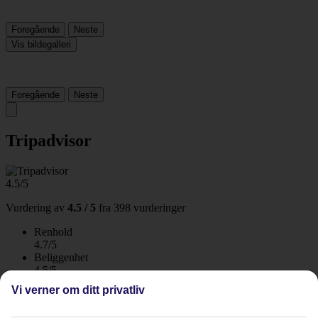
Foregående
Neste
Vis bildegalleri
Foregående
Neste
Tripadvisor
4.5/5
Vurdering av
4.5 / 5
fra
398 vurderinger
Renhold
4.7/5
Beliggenhet
4.5/5
Rom
Vi verner om ditt privatliv
4.6/5
Service