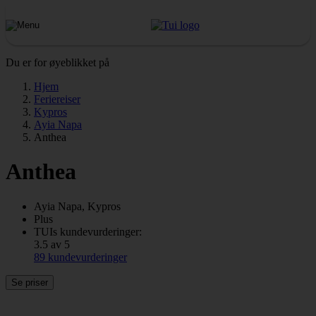
Du er for øyeblikket på
Hjem
Feriereiser
Kypros
Ayia Napa
Anthea
Anthea
Ayia Napa, Kypros
Plus
TUIs kundevurderinger:
3.5 av 5
89 kundevurderinger
Se priser