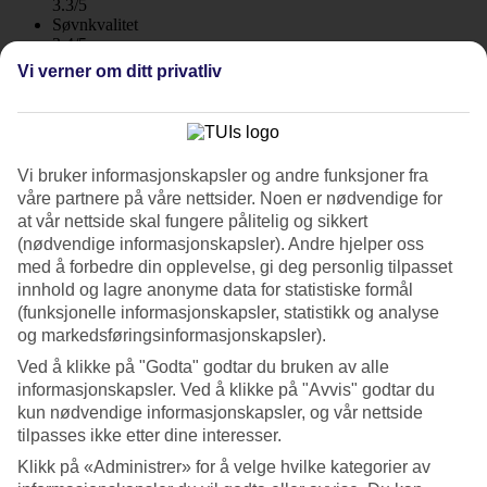
3.3/5
Søvnkvalitet
3.4/5
Standard
Vi verner om ditt privatliv
3.6/5
Om hotellet
WiFi
Vi bruker informasjonskapsler og andre funksjoner fra
våre partnere på våre nettsider. Noen er nødvendige for
Populært blant ungdom
at vår nettside skal fungere pålitelig og sikkert
(nødvendige informasjonskapsler). Andre hjelper oss
Anthea ligger sentralt i Ayia Napa, mellom klostertorget og havnen
med å forbedre din opplevelse, gi deg personlig tilpasset
og i gåavstand til restauranter, barer og diskotek. Hotellet passer for
innhold og lagre anonyme data for statistiske formål
deg som synes beliggenheten er viktigere enn bostedet.
(funksjonelle informasjonskapsler, statistikk og analyse
og markedsføringsinformasjonskapsler).
To basseng ligger mellom leilighetshusene og innbyr til avkjølende
bar, en hvilestund i en solstol på terrassen eller kanskje på en
Ved å klikke på "Godta" godtar du bruken av alle
luftmadrass i bassenget.
informasjonskapsler. Ved å klikke på "Avvis" godtar du
kun nødvendige informasjonskapsler, og vår nettside
Mye å gjøre
tilpasses ikke etter dine interesser.
Anthea har restaurant og et populært sted å møtes er alltid
Klikk på «Administrer» for å velge hvilke kategorier av
bassengbaren der du kan nyte en lett lunsj og noe å drikke. Ved