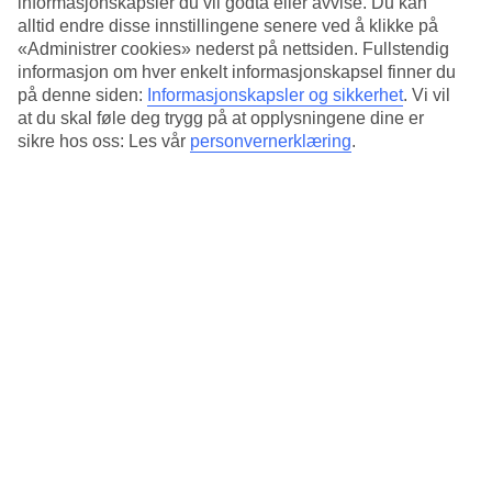
informasjonskapsler du vil godta eller avvise. Du kan
bassengbaren står det også et biljardbord der du kan utfordre
alltid endre disse innstillingene senere ved å klikke på
vennene dine i en duell.
«Administrer cookies» nederst på nettsiden. Fullstendig
Høy stemning
informasjon om hver enkelt informasjonskapsel finner du
på denne siden:
Informasjonskapsler og sikkerhet
.
Vi vil
I sommermånedene har Anthea en internasjonal atmosfære med
at du skal føle deg trygg på at opplysningene dine er
mange ungdommer og et intenst natteliv.
sikre hos oss: Les vår
personvernerklæring
.
Når du reiser med TUI, er det ikke mulig å bestille hotellet for
personer under 16 år, men hotellet er ikke barnefritt
Antall leiligheter : 188
Kort om hotellet
Bad/strand
750 m
Utendørsbasseng/Barnebasseng
Ja/Ja
Sentrum/Shopping
650 m/60 m
Restaurant/Bar
Ja/Ja
Transfertid