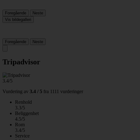
Foregående
Neste
Vis bildegalleri
Foregående
Neste
Tripadvisor
3.4/5
Vurdering av
3.4 / 5
fra
1111 vurderinger
Renhold
3.3/5
Beliggenhet
4.5/5
Rom
3.4/5
Service