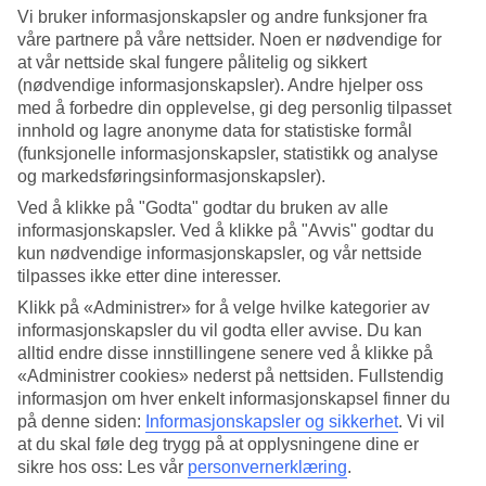
4.2/5
Vi bruker informasjonskapsler og andre funksjoner fra
Standard
våre partnere på våre nettsider. Noen er nødvendige for
3.6/5
at vår nettside skal fungere pålitelig og sikkert
Om hotellet
(nødvendige informasjonskapsler). Andre hjelper oss
med å forbedre din opplevelse, gi deg personlig tilpasset
innhold og lagre anonyme data for statistiske formål
4*
(funksjonelle informasjonskapsler, statistikk og analyse
Offisiell klassifisering
WiFi
og markedsføringsinformasjonskapsler).
Ved å klikke på "Godta" godtar du bruken av alle
Infinity-basseng og tennisbaner på Zadar-kysten
informasjonskapsler. Ved å klikke på "Avvis" godtar du
kun nødvendige informasjonskapsler, og vår nettside
på Crvena Luka Resort er det Infinity-basseng, tennisbaner og spa-
tilpasses ikke etter dine interesser.
avdeling. Hotellet har en rolig beliggenhet i frodige omgivelser, rett
ved det krystallklare havet, nær Biograd pa Moru på Zadar-kysten
Klikk på «Administrer» for å velge hvilke kategorier av
informasjonskapsler du vil godta eller avvise. Du kan
Fra Crvena Luka Resort er det omtrent 10 minutter med
leiebil
til
alltid endre disse innstillingene senere ved å klikke på
historiske Biograd na Moru, en liten landsby med strandpromenade,
restauranter og små butikker.
«Administrer cookies» nederst på nettsiden. Fullstendig
informasjon om hver enkelt informasjonskapsel finner du
Sol og bad -på stranden eller ved bassenget
på denne siden:
Informasjonskapsler og sikkerhet
.
Vi vil
at du skal føle deg trygg på at opplysningene dine er
Rett nedenfor hotellet er det en bukt hvor solsenger og parasoller
sikre hos oss: Les vår
personvernerklæring
.
står på rekke og rad på stranden. For deg som vil svømme i