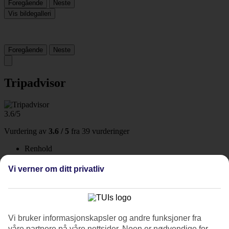
Foregående
Neste
Vis bildegalleri
Foregående
Neste
Tripadvisor
3.6/5
Vurdering av
3.6 / 5
fra
39 vurderinger
Renhold
3/5
Beliggenhet
Vi verner om ditt privatliv
3.8/5
Rom
4.3/5
Service
3.9/5
Vi bruker informasjonskapsler og andre funksjoner fra
Søvnkvalitet
våre partnere på våre nettsider. Noen er nødvendige for