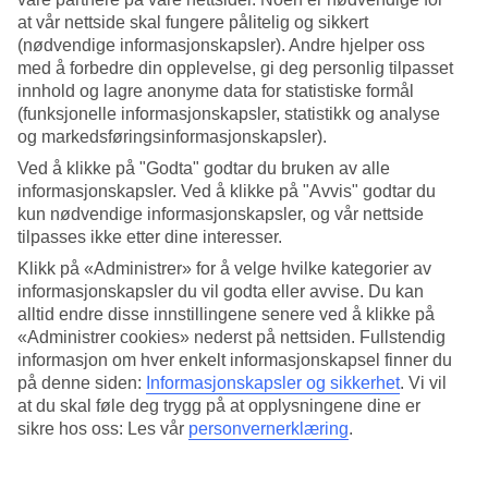
3.3/5
at vår nettside skal fungere pålitelig og sikkert
Standard
4/5
(nødvendige informasjonskapsler). Andre hjelper oss
med å forbedre din opplevelse, gi deg personlig tilpasset
Om hotellet
innhold og lagre anonyme data for statistiske formål
(funksjonelle informasjonskapsler, statistikk og analyse
4*
og markedsføringsinformasjonskapsler).
Offisiell klassifisering
Ved å klikke på "Godta" godtar du bruken av alle
informasjonskapsler. Ved å klikke på "Avvis" godtar du
Strandnært med flere basseng
kun nødvendige informasjonskapsler, og vår nettside
tilpasses ikke etter dine interesser.
Hotel Umag Plava Laguna ligger ved havet i frodige omgivelser i
den lille byen Umag. Til stranden går du til på få minutter og på
Klikk på «Administrer» for å velge hvilke kategorier av
hotellet er det basseng for både store og små, tennisbaner og spa
informasjonskapsler du vil godta eller avvise. Du kan
som byr på ro og avkobling.
alltid endre disse innstillingene senere ved å klikke på
Nyt rolige stunder ved bassenget eller på stranden. Ønsker du å
«Administrer cookies» nederst på nettsiden. Fullstendig
være i aktivitet kan du leie sykkel av hotellet og tråkke rundt i det
informasjon om hver enkelt informasjonskapsel finner du
frodige landskapet.
på denne siden:
Informasjonskapsler og sikkerhet
.
Vi vil
at du skal føle deg trygg på at opplysningene dine er
Hotellet har:
sikre hos oss: Les vår
personvernerklæring
.
WiFi
Luftkondisjonering