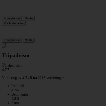
Foregående
Neste
Vis bildegalleri
Foregående
Neste
Tripadvisor
4.7/5
Vurdering av
4.7 / 5
fra
2216 vurderinger
Renhold
4.7/5
Beliggenhet
4.8/5
Rom