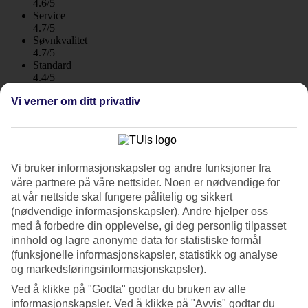
4.6/5
Service
4.7/5
Søvnkvalitet
4.7/5
Standard
4.4/5
Vi verner om ditt privatliv
Om hotellet
5*
Offisiell klassifisering
WiFi
Vi bruker informasjonskapsler og andre funksjoner fra
våre partnere på våre nettsider. Noen er nødvendige for
Stort spa, kasino og havbad
at vår nettside skal fungere pålitelig og sikkert
(nødvendige informasjonskapsler). Andre hjelper oss
Rixos Premium Dubrovnik ligger på en klippe som stikker ut i
med å forbedre din opplevelse, gi deg personlig tilpasset
havet, og nesten over alt har du fantastisk panoramautsikt mot
Adriaterhavet. Like nedenfor bassengområdet finner du
innhold og lagre anonyme data for statistiske formål
badeplattformer, og det tar bare 20 min å gå fra hotellet til
(funksjonelle informasjonskapsler, statistikk og analyse
Dubrovniks middelaldersentrum.
og markedsføringsinformasjonskapsler).
Nær Dubrovniks restauranter, barer og shopping.
Ved å klikke på "Godta" godtar du bruken av alle
informasjonskapsler. Ved å klikke på "Avvis" godtar du