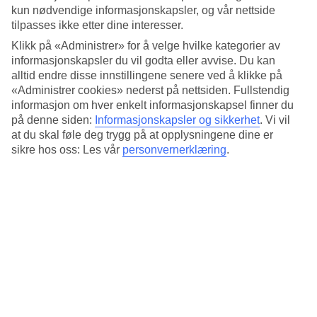
Basseng og bad
kun nødvendige informasjonskapsler, og vår nettside
tilpasses ikke etter dine interesser.
Bassengområdet består av et stort basseng og barnebasseng som
begge ligger ut mot havet. Ved siden av ligger solterrassen og
Klikk på «Administrer» for å velge hvilke kategorier av
bassengbaren der det serveres drikke, snacks og enkle retter. Du kan
informasjonskapsler du vil godta eller avvise. Du kan
gå fra bassengområdet og ned til badeplattformene hvis du vil bade
alltid endre disse innstillingene senere ved å klikke på
der.
«Administrer cookies» nederst på nettsiden. Fullstendig
informasjon om hver enkelt informasjonskapsel finner du
Spa i to etasjer og kasino
på denne siden:
Informasjonskapsler og sikkerhet
.
Vi vil
at du skal føle deg trygg på at opplysningene dine er
Hotellets spa har to etasjer med innendørsbasseng, tyrkisk bad,
sikre hos oss: Les vår
personvernerklæring
.
badstue samt massasje og andre spabehandlinger.
Innendørsbassenget er åpent hele året og oppvarmet. Vil du være i
aktivitetet finnes det et velutstyrt treningsrom.
Restauranter og barer
Hotellet har fire restauranter. I bufférestauranten serveres kroatiske
og middelhavsinspirerte retter. Hotellet har i tillegg tre à la carte-
restauranter: I Libertas Fish Restaurant tilbys fisk og skalldyr, mens
på Umi Teppanyaki kan du se frem til japanske spesialiteter.
Mykoroni serverer autentiske greske retter i et elegant utemiljø med
havutsikt – enkelte dager med musikk og underholdning.