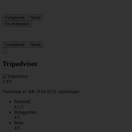
Foregående
Neste
Vis bildegalleri
Foregående
Neste
Tripadvisor
3.9/5
Vurdering av
3.9 / 5
fra
9121 vurderinger
Renhold
4.1/5
Beliggenhet
4/5
Rom
4/5