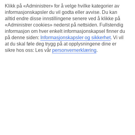
Klikk på «Administrer» for å velge hvilke kategorier av
Basseng, splash-området og vannsklier
informasjonskapsler du vil godta eller avvise. Du kan
alltid endre disse innstillingene senere ved å klikke på
Hotellets to basseng er omgitt av solterrasser med mange solsenger
og parasoller. Ved det ene bassenget finnes også et barnebasseng. På
«Administrer cookies» nederst på nettsiden. Fullstendig
søsterhotellet finnes et splash-område og vannsklier som gjør
informasjon om hver enkelt informasjonskapsel finner du
badelivet ekstra morsomt.
på denne siden:
Informasjonskapsler og sikkerhet
.
Vi vil
at du skal føle deg trygg på at opplysningene dine er
Ballspill og underholdning
sikre hos oss: Les vår
personvernerklæring
.
På Sol Dunas Family Fun er det alltid noe morsomt å gjøre. Du kan
utfordre reisefølget i bordtennis, prøve vann-aerobic i bassenget eller
spille en ballsport på multicourt-banen. På stranden arrangeres
beachvolleyball, og om kvelden kan du nyte underholdning med
dans og show.
All Inclusive inkludert
All Inclusive gjør feriedagene på Sol Dunas ekstra komfortable. I
bufférestauranten serveres frokost, lunsj og middag, der du kan finne
dine favoritter. Snacks og drikke finner du i snackbaren Fogo, og
Sal Bar serverer drikke både dag og kveld.
Antall rom : 616