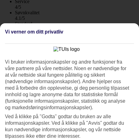
Service
4/5
Søvnkvalitet
4.1/5
Standard
3.7/5
Vi verner om ditt privatliv
Om hotellet
4*
Offisiell klassifisering
Vi bruker informasjonskapsler og andre funksjoner fra
WiFi
våre partnere på våre nettsider. Noen er nødvendige for
at vår nettside skal fungere pålitelig og sikkert
All Inclusive-hotell med flere basseng
(nødvendige informasjonskapsler). Andre hjelper oss
med å forbedre din opplevelse, gi deg personlig tilpasset
På Sol Dunas Family Fun trives både familier og voksne som reiser
innhold og lagre anonyme data for statistiske formål
uten barn. Hotellet ligger like nord for Santa Maria med gåavstand
(funksjonelle informasjonskapsler, statistikk og analyse
til Algodoeiro-stranden. Her er det aktiviteter for alle aldre, flere
og markedsføringsinformasjonskapsler).
basseng, vannsklier og spa. All Inclusive er inkludert.
Ved å klikke på "Godta" godtar du bruken av alle
På Sol Dunas Family Fun bor du i dobbeltrom eller familierom med
informasjonskapsler. Ved å klikke på "Avvis" godtar du
plass til opptil fire personer. Hotellet er en del av et større
hotellområde der du har tilgang til flere av fasilitetene på
kun nødvendige informasjonskapsler, og vår nettside
søsterhotellet Melia Dunas Beach Resort & Spa.
tilpasses ikke etter dine interesser.