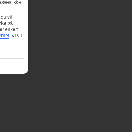
asses ikke
du vil
ikke på
er enkelt
erhet
.
Vi vil