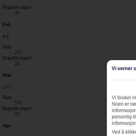
Regnfrie dager:
26
Feb
9
°
C
Natt:
2
°C
Regnfrie dager:
22
Vi verner o
Mar
13
°
C
Natt:
Vi bruker i
5
°C
Noen er nød
Regnfrie dager:
informasjon
22
personlig t
informasjon
Apr
Ved å klikk