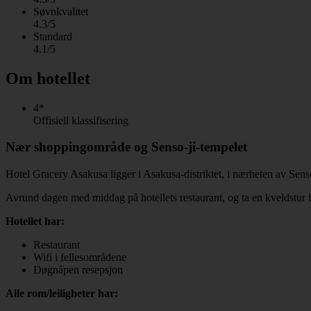
Søvnkvalitet
4.3/5
Standard
4.1/5
Om hotellet
4*
Offisiell klassifisering
Nær shoppingområde og Senso-ji-tempelet
Hotel Gracery Asakusa ligger i Asakusa-distriktet, i nærheten av Sen
Avrund dagen med middag på hotellets restaurant, og ta en kveldstur f
Hotellet har:
Restaurant
Wifi i fellesområdene
Døgnåpen resepsjon
Alle rom/leiligheter har: