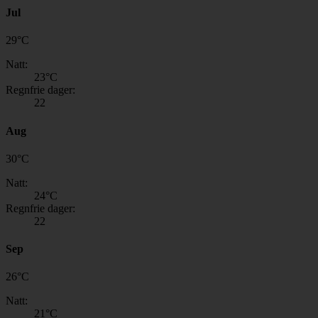
Jul
29
°
C
Natt:
23
°C
Regnfrie dager:
22
Aug
30
°
C
Natt:
24
°C
Regnfrie dager:
22
Sep
26
°
C
Natt:
21
°C