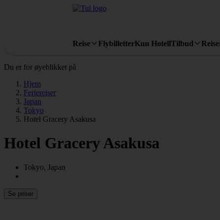
Reise
Flybilletter
Kun Hotell
Tilbud
Reis
Du er for øyeblikket på
Hjem
Feriereiser
Japan
Tokyo
Hotel Gracery Asakusa
Hotel Gracery Asakusa
Tokyo, Japan
Se priser