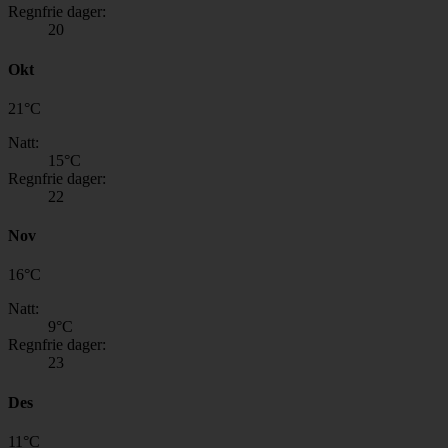
Regnfrie dager:
20
Okt
21
°
C
Natt:
15
°C
Regnfrie dager:
22
Nov
16
°
C
Natt:
9
°C
Regnfrie dager:
23
Des
11
°
C