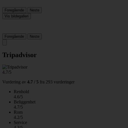
Foregående
Neste
Vis bildegalleri
Foregående
Neste
Tripadvisor
4.7/5
Vurdering av
4.7 / 5
fra
293 vurderinger
Renhold
4.6/5
Beliggenhet
4.7/5
Rom
4.2/5
Service
4.3/5