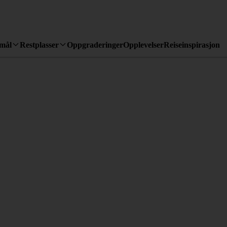
emål
Restplasser
Oppgraderinger
Opplevelser
Reiseinspirasjon