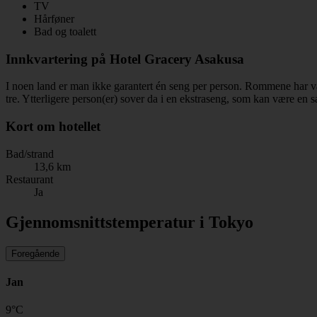
TV
Hårføner
Bad og toalett
Innkvartering på Hotel Gracery Asakusa
I noen land er man ikke garantert én seng per person. Rommene har van
tre. Ytterligere person(er) sover da i en ekstraseng, som kan være en
Kort om hotellet
Bad/strand
13,6 km
Restaurant
Ja
Gjennomsnittstemperatur i Tokyo
Foregående
Jan
9
°
C