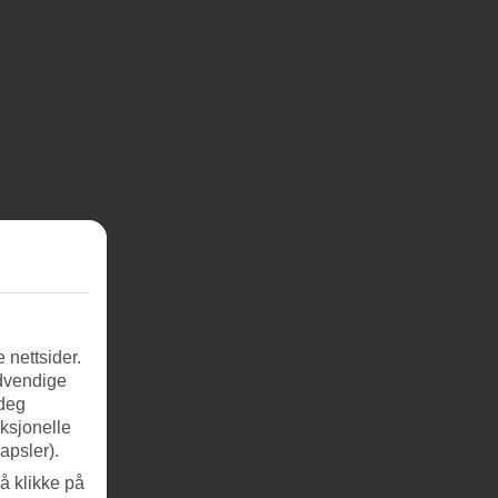
 nettsider.
ødvendige
 deg
nksjonelle
apsler).
å klikke på