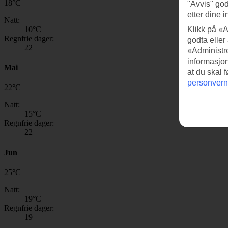
18
°
C
"Avvis" god
etter dine i
Natt:
10
°C
Klikk på «A
Regnfrie dager:
godta eller
22
«Administre
informasjo
Mai
at du skal 
personvern
22
°
C
Natt:
15
°C
Regnfrie dager:
22
Jun
25
°
C
Natt:
19
°C
Regnfrie dager:
19