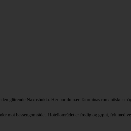
er den glitrende Naxosbukta. Her bor du nær Taorminas romantiske sm
er mot bassengområdet. Hotellområdet er frodig og grønt, fylt med vel