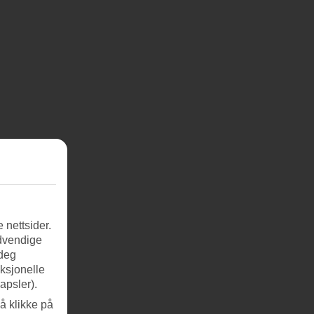
 nettsider.
ødvendige
 deg
nksjonelle
apsler).
å klikke på