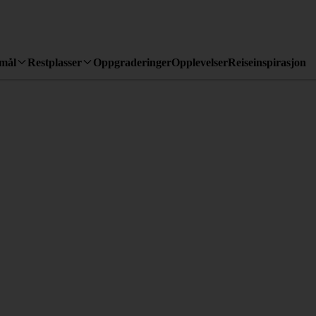
emål
Restplasser
Oppgraderinger
Opplevelser
Reiseinspirasjon