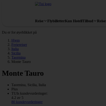
Reise
Flybilletter
Kun Hotell
Tilbud
Reis
Du er for øyeblikket på
Hjem
Feriereiser
Italia
Sicilia
Taormina
Monte Tauro
Monte Tauro
Taormina, Sicilia, Italia
Plus
TUIs kundevurderinger:
4.2 av 5
80 kundevurderinger