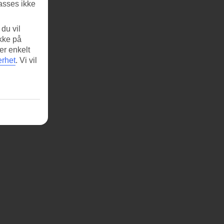
asses ikke
du vil
ikke på
er enkelt
erhet
.
Vi vil