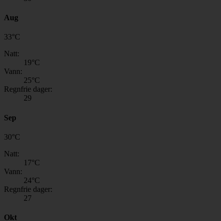
Aug
33
°
C
Natt:
19
°C
Vann:
25
°C
Regnfrie dager:
29
Sep
30
°
C
Natt:
17
°C
Vann:
24
°C
Regnfrie dager:
27
Okt