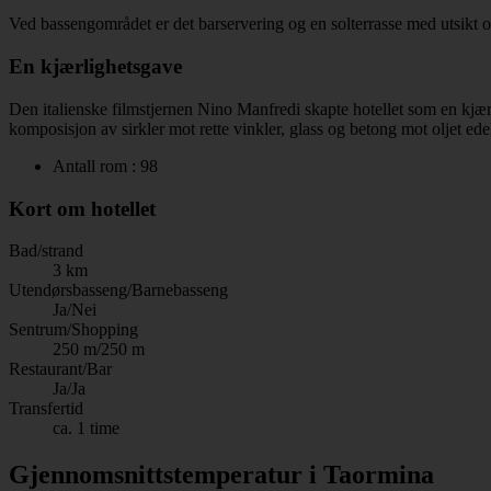
Ved bassengområdet er det barservering og en solterrasse med utsikt ove
En kjærlighetsgave
Den italienske filmstjernen Nino Manfredi skapte hotellet som en kjærl
komposisjon av sirkler mot rette vinkler, glass og betong mot oljet edel
Antall rom : 98
Kort om hotellet
Bad/strand
3 km
Utendørsbasseng/Barnebasseng
Ja/Nei
Sentrum/Shopping
250 m/250 m
Restaurant/Bar
Ja/Ja
Transfertid
ca. 1 time
Gjennomsnittstemperatur i Taormina