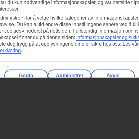
tar du kun nødvendige informasjonskapsler, og vår nettside tilp
nteresser.
dministrer» for å velge hvilke kategorier av informasjonskapsler 
 avvise. Du kan alltid endre disse innstillingene senere ved å kl
r cookies» nederst på nettsiden. Fullstendig informasjon om hv
nskapsel finner du på denne siden:
Informasjonskapsler og sikk
føle deg trygg på at opplysningene dine er sikre hos oss: Les vår
erklæring
.
Godta
Administrer
Avvis