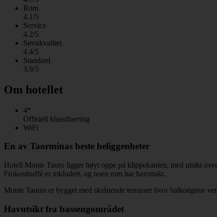
Rom
4.1/5
Service
4.2/5
Søvnkvalitet
4.4/5
Standard
3.9/5
Om hotellet
4*
Offisiell klassifisering
WiFi
En av Taorminas beste beliggenheter
Hotell Monte Tauro ligger høyt oppe på klippekanten, med utsikt ov
Frokostbuffé er inkludert, og noen rom har havutsikt.
Monte Tauros er bygget med skrånende terrasser hvor balkongene vend
Havutsikt fra bassengområdet