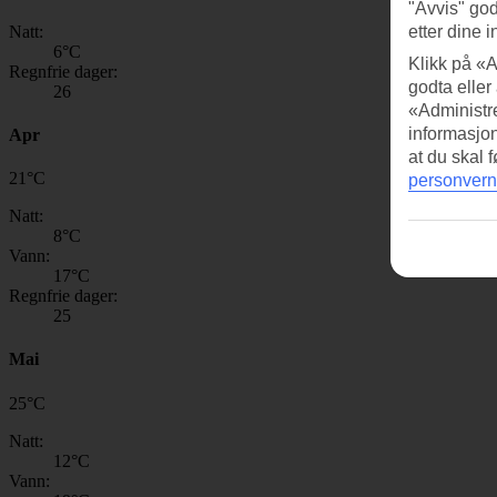
"Avvis" god
Natt:
etter dine i
6
°C
Klikk på «A
Regnfrie dager:
godta eller
26
«Administre
informasjo
Apr
at du skal 
21
°
C
personvern
Natt:
8
°C
Vann:
17
°C
Regnfrie dager:
25
Mai
25
°
C
Natt:
12
°C
Vann: