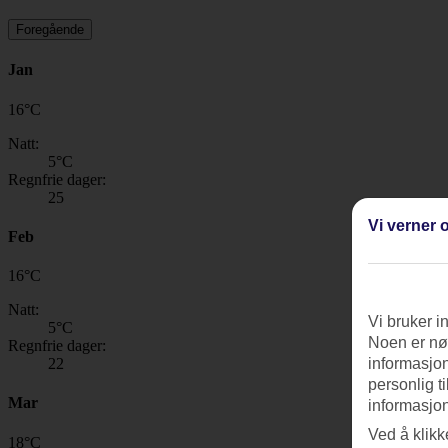
Foregående
Jan
16
°
C
Natt:
5
°C
Regnfrie dager:
25
Vi verner o
Feb
16
°
C
Natt:
Vi bruker i
5
°C
Noen er nød
Regnfrie dager:
22
informasjon
personlig t
Mar
informasjon
Ved å klikk
18
°
C