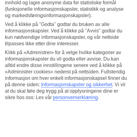
4.8/5
innhold og lagre anonyme data for statistiske formål
Standard
(funksjonelle informasjonskapsler, statistikk og analyse
4.7/5
og markedsføringsinformasjonskapsler).
Om hotellet
Ved å klikke på "Godta" godtar du bruken av alle
informasjonskapsler. Ved å klikke på "Avvis" godtar du
kun nødvendige informasjonskapsler, og vår nettside
5*
tilpasses ikke etter dine interesser.
Offisiell klassifisering
Klikk på «Administrer» for å velge hvilke kategorier av
Det 5-stjerners hotellet Mazzarò Sea Palace i Taormina Mare er et
informasjonskapsler du vil godta eller avvise. Du kan
hotell med bar, frukostbuffé og WiFi. På hotellet kan du nyte både
massasje og badstu. Hvis det er barn med på reisen, er det
alltid endre disse innstillingene senere ved å klikke på
barnepass. På området finnes det parkeringsmuligheter. Hotellet
«Administrer cookies» nederst på nettsiden. Fullstendig
hadde sin siste renovering 2017. Følgende kredittkort aksepteres på
informasjon om hver enkelt informasjonskapsel finner du
hotellet: American Express, Diners Club, EC Maestro, Mastercard
på denne siden:
Informasjonskapsler og sikkerhet
.
Vi vil
og Visa.
at du skal føle deg trygg på at opplysningene dine er
sikre hos oss: Les vår
personvernerklæring
.
Kort om hotellet
Bad/strand
140 m
Utendørsbasseng
Ja
Restaurant/Bar