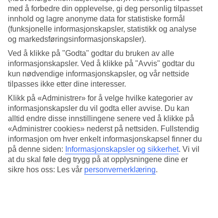
4.4/5
med å forbedre din opplevelse, gi deg personlig tilpasset
Standard
innhold og lagre anonyme data for statistiske formål
3.8/5
(funksjonelle informasjonskapsler, statistikk og analyse
Om hotellet
og markedsføringsinformasjonskapsler).
Ved å klikke på "Godta" godtar du bruken av alle
5*
informasjonskapsler. Ved å klikke på "Avvis" godtar du
Offisiell klassifisering
kun nødvendige informasjonskapsler, og vår nettside
tilpasses ikke etter dine interesser.
Rett ved stranden og Isola Bella
Klikk på «Administrer» for å velge hvilke kategorier av
Luksushotellet Hotel La Plage Resort ligger rett ved stranden i
informasjonskapsler du vil godta eller avvise. Du kan
Taormina Mare og har utsikt over den lille øya Isola Bella. Her bor
alltid endre disse innstillingene senere ved å klikke på
du i moderne rom som ligger i ulike, lave bygninger. På hotellet er
«Administrer cookies» nederst på nettsiden. Fullstendig
det både en bar og en restaurant som serverer tradisjonelle
informasjon om hver enkelt informasjonskapsel finner du
sicilianske- og middelhavsinspirerte retter.
på denne siden:
Informasjonskapsler og sikkerhet
.
Vi vil
På kvelden kan du ta taubanen opp til koselige Taormina hvor du
at du skal føle deg trygg på at opplysningene dine er
finner motebutikker, isbarer, romantiske restauranter og små
sikre hos oss: Les vår
personvernerklæring
.
trappetrinnsgater.
Hotellet har:
Restaurant og bar