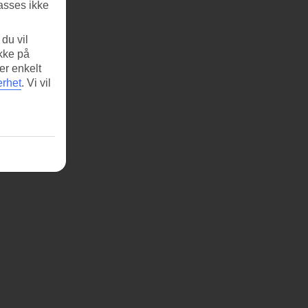
asses ikke
du vil
ikke på
er enkelt
erhet
.
Vi vil