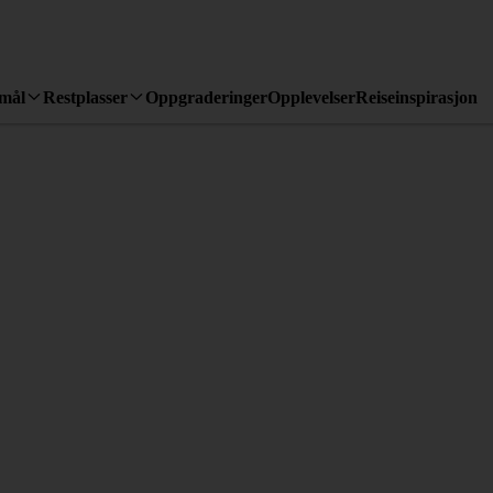
emål
Restplasser
Oppgraderinger
Opplevelser
Reiseinspirasjon