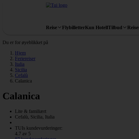
Reise
Flybilletter
Kun Hotell
Tilbud
Reis
Du er for øyeblikket på
Hjem
Feriereiser
Italia
Sicilia
Cefalù
Calanica
Calanica
Lite & familiært
Cefalù, Sicilia, Italia
TUIs kundevurderinger:
4.7 av 5