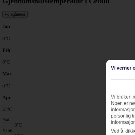
Gjennomsnittstemperatur i Cefalù
Foregående
Jan
0
°
C
Feb
0
°
C
Vi verner o
Mar
0
°
C
Vi bruker i
Apr
Noen er nød
21
°
C
informasjon
personlig t
Natt:
informasjon
8
°C
Vann:
Ved å klikk