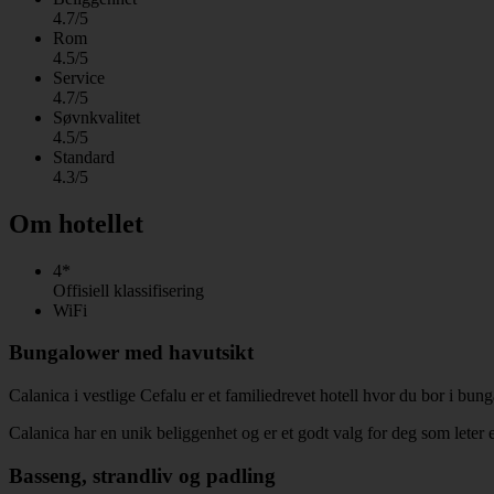
4.7/5
Rom
4.5/5
Service
4.7/5
Søvnkvalitet
4.5/5
Standard
4.3/5
Om hotellet
4*
Offisiell klassifisering
WiFi
Bungalower med havutsikt
Calanica i vestlige Cefalu er et familiedrevet hotell hvor du bor i bun
Calanica har en unik beliggenhet og er et godt valg for deg som leter et
Basseng, strandliv og padling