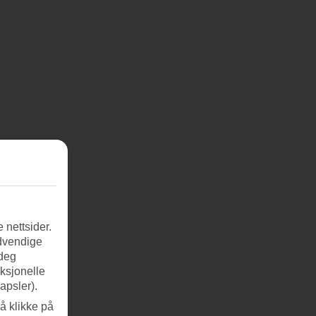
 nettsider.
ødvendige
 deg
nksjonelle
apsler).
å klikke på