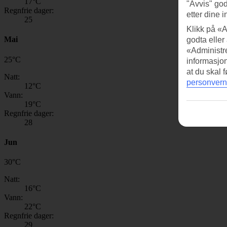
17
°C
"Avvis" god
Regnfrie dager:
etter dine i
25
Klikk på «A
Mai
godta eller
«Administre
25
°
C
informasjo
at du skal 
Natt:
personvern
12
°C
Vann:
19
°C
Regnfrie dager:
28
Jun
30
°
C
Natt:
16
°C
Vann:
22
°C
Regnfrie dager:
29