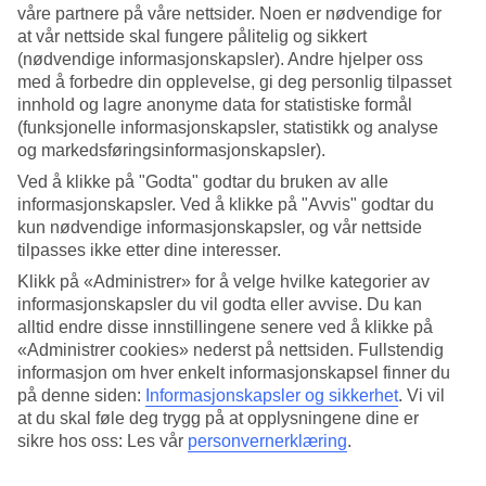
Service
våre partnere på våre nettsider. Noen er nødvendige for
4.2/5
at vår nettside skal fungere pålitelig og sikkert
Søvnkvalitet
(nødvendige informasjonskapsler). Andre hjelper oss
4/5
med å forbedre din opplevelse, gi deg personlig tilpasset
Standard
3.9/5
innhold og lagre anonyme data for statistiske formål
(funksjonelle informasjonskapsler, statistikk og analyse
Om hotellet
og markedsføringsinformasjonskapsler).
Ved å klikke på "Godta" godtar du bruken av alle
4*
informasjonskapsler. Ved å klikke på "Avvis" godtar du
Offisiell klassifisering
kun nødvendige informasjonskapsler, og vår nettside
tilpasses ikke etter dine interesser.
Fred og ro i naturskjønne omgivelser
Klikk på «Administrer» for å velge hvilke kategorier av
Myo Hotel Rocce Sarde ligger et par kilometer fra landsbyen San
informasjonskapsler du vil godta eller avvise. Du kan
Pantaleo, omtrent et kvarters kjøretur fra Porto Cervo og ca 25
alltid endre disse innstillingene senere ved å klikke på
minutters biltur fra Olbia. Dette rustikke hotellet har en avslappet
«Administrer cookies» nederst på nettsiden. Fullstendig
atmosfære. Her kan du ta en dukkert i bassenget, spise godt og bare
informasjon om hver enkelt informasjonskapsel finner du
nyte utsikten over det sardinske landskapet og havet i det fjerne.
på denne siden:
Informasjonskapsler og sikkerhet
.
Vi vil
Med sine terrakottatak og ferskenfargede fasader smelter Myo Hotel
at du skal føle deg trygg på at opplysningene dine er
Rocce Sarde nesten inn i omgivelsene. Rundt omkring ser du
sikre hos oss: Les vår
personvernerklæring
.
vidstrakte landskap og grønne bakker, som best beundres fra
terrassen på hotellets restaurant.