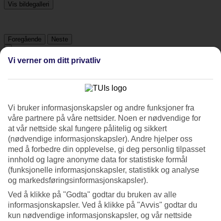
Vis bildegalleri
Foregående
Neste
Vi verner om ditt privatliv
Tripadvisor
4.5/5
Vi bruker informasjonskapsler og andre funksjoner fra
Vurdering av
4.5 / 5
fra
164 vurderinger
våre partnere på våre nettsider. Noen er nødvendige for
at vår nettside skal fungere pålitelig og sikkert
Renhold
(nødvendige informasjonskapsler). Andre hjelper oss
4.6/5
med å forbedre din opplevelse, gi deg personlig tilpasset
Beliggenhet
innhold og lagre anonyme data for statistiske formål
4.7/5
Rom
(funksjonelle informasjonskapsler, statistikk og analyse
4.4/5
og markedsføringsinformasjonskapsler).
Service
Ved å klikke på "Godta" godtar du bruken av alle
4.7/5
informasjonskapsler. Ved å klikke på "Avvis" godtar du
Søvnkvalitet
4.5/5
kun nødvendige informasjonskapsler, og vår nettside