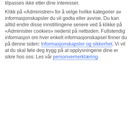
Standard
tilpasses ikke etter dine interesser.
4.4/5
Klikk på «Administrer» for å velge hvilke kategorier av
informasjonskapsler du vil godta eller avvise. Du kan
Om hotellet
alltid endre disse innstillingene senere ved å klikke på
«Administrer cookies» nederst på nettsiden. Fullstendig
4*
informasjon om hver enkelt informasjonskapsel finner du
Offisiell klassifisering
på denne siden:
Informasjonskapsler og sikkerhet
.
Vi vil
Det 4-stjerners hotellet Triviho Hotel i Rome er et hotell med bar og
at du skal føle deg trygg på at opplysningene dine er
WiFi. På området finnes det parkeringsmuligheter. Hotellet hadde
sikre hos oss: Les vår
personvernerklæring
.
sin siste renovering 2017. Følgende kredittkort aksepteres på
hotellet: American Express, EC Maestro, Mastercard og Visa.
Kort om hotellet
Bar
Ja
Gjennomsnittstemperatur i Roma
Foregående
Jan