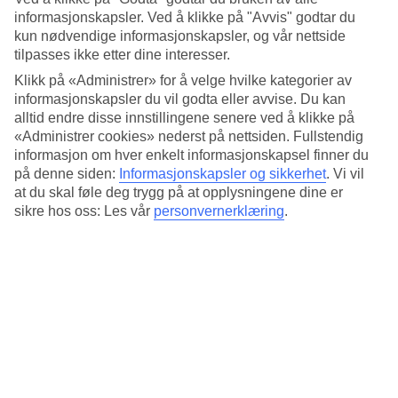
Standard
informasjonskapsler. Ved å klikke på "Avvis" godtar du
4.3/5
kun nødvendige informasjonskapsler, og vår nettside
Om hotellet
tilpasses ikke etter dine interesser.
Klikk på «Administrer» for å velge hvilke kategorier av
4*
informasjonskapsler du vil godta eller avvise. Du kan
Offisiell klassifisering
alltid endre disse innstillingene senere ved å klikke på
«Administrer cookies» nederst på nettsiden. Fullstendig
Det 4-stjerners hotellet The Republic i Rome er et hotell med bar,
informasjon om hver enkelt informasjonskapsel finner du
frukostbuffé og WiFi. På området finnes det parkeringsmuligheter.
Hotellet hadde sin siste renovering 2018. Følgende kredittkort
på denne siden:
Informasjonskapsler og sikkerhet
.
Vi vil
aksepteres på hotellet: American Express, Diners Club, EC Maestro,
at du skal føle deg trygg på at opplysningene dine er
Mastercard og Visa.
sikre hos oss: Les vår
personvernerklæring
.
Kort om hotellet
Bad/strand
7,1 km
Restaurant/Bar
Ja/Ja
Gjennomsnittstemperatur i Roma