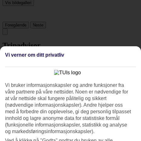
Vis bildegalleri
Foregående
Neste
Tripadvisor
Vi verner om ditt privatliv
4.5/5
Vurdering av
4.5 / 5
fra
478 vurderinger
Vi bruker informasjonskapsler og andre funksjoner fra
Renhold
4.7/5
våre partnere på våre nettsider. Noen er nødvendige for
Beliggenhet
at vår nettside skal fungere pålitelig og sikkert
4.6/5
(nødvendige informasjonskapsler). Andre hjelper oss
Rom
med å forbedre din opplevelse, gi deg personlig tilpasset
4.5/5
innhold og lagre anonyme data for statistiske formål
Service
(funksjonelle informasjonskapsler, statistikk og analyse
4.5/5
Søvnkvalitet
og markedsføringsinformasjonskapsler).
4.5/5
Ved å klikke på "Godta" godtar du bruken av alle