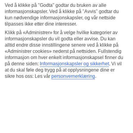
Standard
Ved å klikke på "Godta" godtar du bruken av alle
4.5/5
informasjonskapsler. Ved å klikke på "Avvis" godtar du
kun nødvendige informasjonskapsler, og vår nettside
Om hotellet
tilpasses ikke etter dine interesser.
4*
Klikk på «Administrer» for å velge hvilke kategorier av
Offisiell klassifisering
informasjonskapsler du vil godta eller avvise. Du kan
alltid endre disse innstillingene senere ved å klikke på
Det 4-stjerners hotellet Rome Life Hotel i Rome er et hotell med bar,
«Administrer cookies» nederst på nettsiden. Fullstendig
WiFi og basseng. Hvis det er barn med på reisen, er det barnepass.
informasjon om hver enkelt informasjonskapsel finner du
På området finnes det parkeringsmuligheter. Hotellet hadde sin siste
renovering 2013. Følgende kredittkort aksepteres på hotellet:
på denne siden:
Informasjonskapsler og sikkerhet
.
Vi vil
American Express, Diners Club, EC Maestro, Mastercard og Visa.
at du skal føle deg trygg på at opplysningene dine er
sikre hos oss: Les vår
personvernerklæring
.
Kort om hotellet
Bad/strand
6,4 km
Utendørsbasseng
Ja
Restaurant/Bar
Ja/Ja
Gjennomsnittstemperatur i Roma