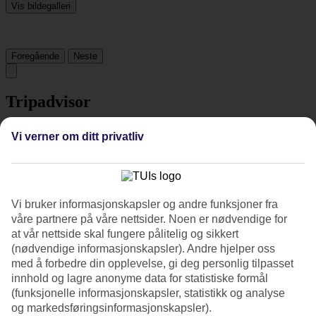
Vis bildegalleri
Foregående
Neste
Tripadvisor
Vi verner om ditt privatliv
4.7/5
Vurdering av
4.7 / 5
fra
1863 vurderinger
Renhold
Vi bruker informasjonskapsler og andre funksjoner fra
4.8/5
Beliggenhet
våre partnere på våre nettsider. Noen er nødvendige for
4.8/5
at vår nettside skal fungere pålitelig og sikkert
Rom
(nødvendige informasjonskapsler). Andre hjelper oss
4.6/5
med å forbedre din opplevelse, gi deg personlig tilpasset
Service
innhold og lagre anonyme data for statistiske formål
4.7/5
(funksjonelle informasjonskapsler, statistikk og analyse
Søvnkvalitet
4.6/5
og markedsføringsinformasjonskapsler).