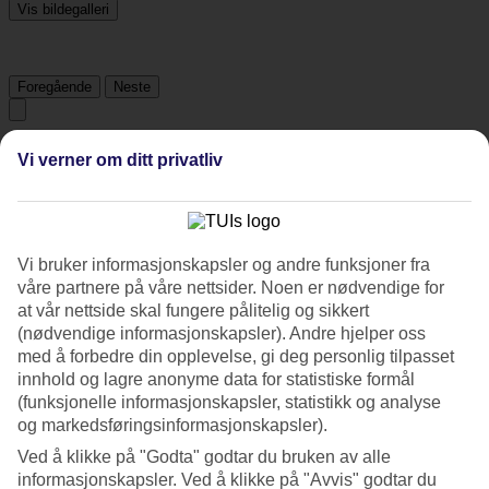
Vis bildegalleri
Foregående
Neste
Tripadvisor
Vi verner om ditt privatliv
4.4/5
Vurdering av
4.4 / 5
fra
255 vurderinger
Vi bruker informasjonskapsler og andre funksjoner fra
våre partnere på våre nettsider. Noen er nødvendige for
Renhold
at vår nettside skal fungere pålitelig og sikkert
4.7/5
(nødvendige informasjonskapsler). Andre hjelper oss
Beliggenhet
4/5
med å forbedre din opplevelse, gi deg personlig tilpasset
Rom
innhold og lagre anonyme data for statistiske formål
4.5/5
(funksjonelle informasjonskapsler, statistikk og analyse
Service
og markedsføringsinformasjonskapsler).
4.6/5
Søvnkvalitet
Ved å klikke på "Godta" godtar du bruken av alle
4.6/5
informasjonskapsler. Ved å klikke på "Avvis" godtar du