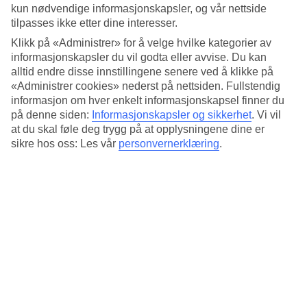
Standard
kun nødvendige informasjonskapsler, og vår nettside
4.5/5
tilpasses ikke etter dine interesser.
Om hotellet
Klikk på «Administrer» for å velge hvilke kategorier av
informasjonskapsler du vil godta eller avvise. Du kan
alltid endre disse innstillingene senere ved å klikke på
3*
Offisiell klassifisering
«Administrer cookies» nederst på nettsiden. Fullstendig
informasjon om hver enkelt informasjonskapsel finner du
Det 3-stjerners hotellet Resort La Rocchetta i Rome er et hotell med
på denne siden:
Informasjonskapsler og sikkerhet
.
Vi vil
bar, frukostbuffé og WiFi. På området finnes det
at du skal føle deg trygg på at opplysningene dine er
parkeringsmuligheter. Hotellet hadde sin siste renovering 2012.
sikre hos oss: Les vår
personvernerklæring
.
Følgende kredittkort aksepteres på hotellet: American Express, EC
Maestro, Mastercard og Visa.
Kort om hotellet
Utendørsbasseng
Ja
Restaurant/Bar
Ja/Ja
Gjennomsnittstemperatur i Roma