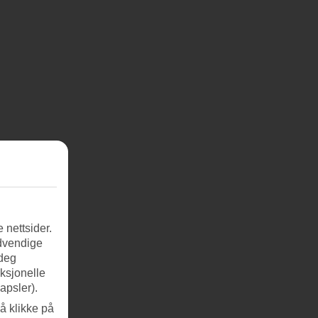
 nettsider.
ødvendige
 deg
nksjonelle
apsler).
å klikke på