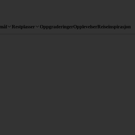
emål
Restplasser
Oppgraderinger
Opplevelser
Reiseinspirasjon