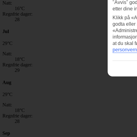
"Avvis" god
Natt:
16
°C
etter dine i
Regnfrie dager:
Klikk på «A
28
godta eller
«Administre
Jul
informasjo
at du skal 
29
°
C
personvern
Natt:
18
°C
Regnfrie dager:
29
Aug
29
°
C
Natt:
18
°C
Regnfrie dager:
28
Sep