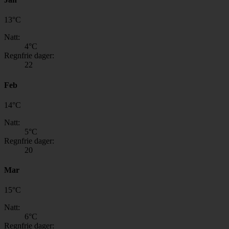
13
°
C
Natt:
4
°C
Regnfrie dager:
22
Feb
14
°
C
Natt:
5
°C
Regnfrie dager:
20
Mar
15
°
C
Natt:
6
°C
Regnfrie dager: