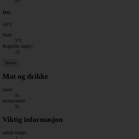
20
Des
14
°
C
Natt:
5
°C
Regnfrie dager:
22
Neste
Mat og drikke
barer
Ja
restauranter
Ja
Viktig informasjon
antall etasjer
2