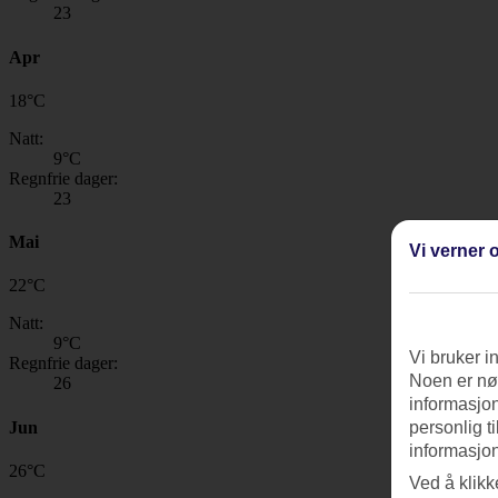
23
Apr
18
°
C
Natt:
9
°C
Regnfrie dager:
23
Mai
Vi verner o
22
°
C
Natt:
9
°C
Vi bruker i
Regnfrie dager:
Noen er nød
26
informasjon
Jun
personlig t
informasjon
26
°
C
Ved å klikk