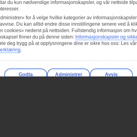
tar du kun nødvendige informasjonskapsler, og vår nettside tilp
nteresser.
dministrer» for å velge hvilke kategorier av informasjonskapsler 
 avvise. Du kan alltid endre disse innstillingene senere ved å kl
r cookies» nederst på nettsiden. Fullstendig informasjon om hv
nskapsel finner du på denne siden:
Informasjonskapsler og sikk
føle deg trygg på at opplysningene dine er sikre hos oss: Les vår
erklæring
.
Godta
Administrer
Avvis