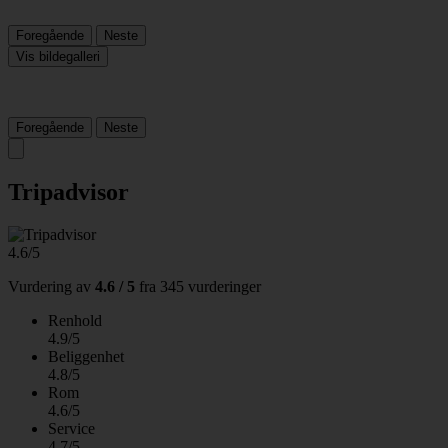
Foregående
Neste
Vis bildegalleri
Foregående
Neste
Tripadvisor
4.6/5
Vurdering av
4.6 / 5
fra
345 vurderinger
Renhold
4.9/5
Beliggenhet
4.8/5
Rom
4.6/5
Service
4.7/5