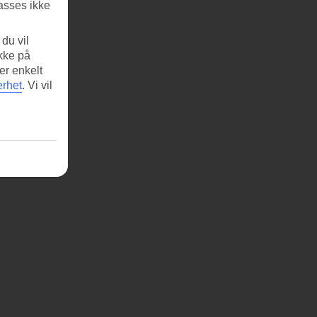
asses ikke
du vil
ikke på
er enkelt
erhet
.
Vi vil