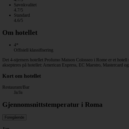
Søvnkvalitet
4.7/5
Standard
4.6/5
Om hotellet
4*
Offisiell klassifisering
Det 4-stjerners hotellet Profumo Maison Colosseo i Rome er et hotell 
aksepteres på hotellet: American Express, EC Maestro, Mastercard og
Kort om hotellet
Restaurant/Bar
Ja/Ja
Gjennomsnittstemperatur i Roma
Foregående
Jan