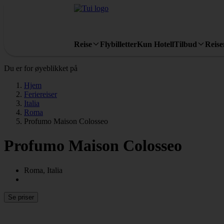
Reise
Flybilletter
Kun Hotell
Tilbud
Reis
Du er for øyeblikket på
Hjem
Feriereiser
Italia
Roma
Profumo Maison Colosseo
Profumo Maison Colosseo
Roma, Italia
Se priser