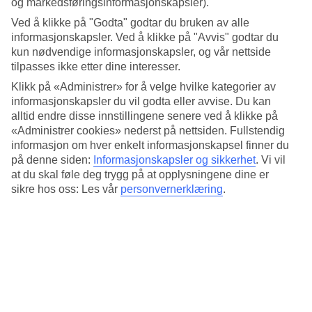
og markedsføringsinformasjonskapsler).
Standard
3.6/5
Ved å klikke på "Godta" godtar du bruken av alle
informasjonskapsler. Ved å klikke på "Avvis" godtar du
Om hotellet
kun nødvendige informasjonskapsler, og vår nettside
tilpasses ikke etter dine interesser.
4*
Klikk på «Administrer» for å velge hvilke kategorier av
Offisiell klassifisering
informasjonskapsler du vil godta eller avvise. Du kan
Det 4-stjerners hotellet Pinewood i Rome er et hotell med bar,
alltid endre disse innstillingene senere ved å klikke på
frukostbuffé og WiFi. På hotellet kan du nyte både massasje og
«Administrer cookies» nederst på nettsiden. Fullstendig
boblebasseng. På området finnes det parkeringsmuligheter. Hotellet
informasjon om hver enkelt informasjonskapsel finner du
hadde sin siste renovering 2006. Følgende kredittkort aksepteres på
på denne siden:
Informasjonskapsler og sikkerhet
.
Vi vil
hotellet: American Express, Diners Club, Mastercard og Visa.
at du skal føle deg trygg på at opplysningene dine er
Kort om hotellet
sikre hos oss: Les vår
personvernerklæring
.
Bad/strand
8 km
Restaurant/Bar
Ja/Ja
Gjennomsnittstemperatur i Roma