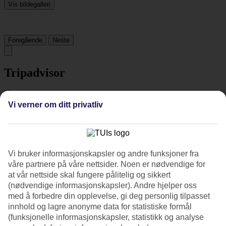
Vis bildegalleri
Foregående
Neste
Tripadvisor
3.4/5
Vi verner om ditt privatliv
Vurdering av
3.4 / 5
fra
880 vurderinger
Renhold
3.8/5
Vi bruker informasjonskapsler og andre funksjoner fra
Beliggenhet
våre partnere på våre nettsider. Noen er nødvendige for
3.4/5
Rom
at vår nettside skal fungere pålitelig og sikkert
3.4/5
(nødvendige informasjonskapsler). Andre hjelper oss
Service
med å forbedre din opplevelse, gi deg personlig tilpasset
3.7/5
innhold og lagre anonyme data for statistiske formål
Søvnkvalitet
(funksjonelle informasjonskapsler, statistikk og analyse
3.8/5