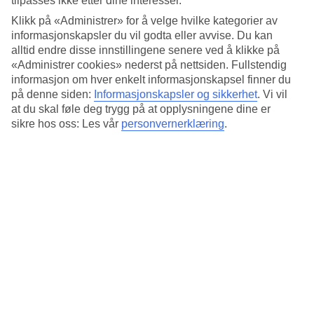
tilpasses ikke etter dine interesser.
Standard
5/5
Klikk på «Administrer» for å velge hvilke kategorier av
informasjonskapsler du vil godta eller avvise. Du kan
Om hotellet
alltid endre disse innstillingene senere ved å klikke på
«Administrer cookies» nederst på nettsiden. Fullstendig
4*
informasjon om hver enkelt informasjonskapsel finner du
Offisiell klassifisering
på denne siden:
Informasjonskapsler og sikkerhet
.
Vi vil
at du skal føle deg trygg på at opplysningene dine er
Det 4-stjerners hotellet Palazzo Venere i Rome er et hotell med bar,
sikre hos oss: Les vår
personvernerklæring
.
frukostbuffé og WiFi. På området finnes det parkeringsmuligheter.
Følgende kredittkort aksepteres på hotellet: American Express,
Diners Club, Mastercard og Visa.
Kort om hotellet
Utendørsbasseng
Ja
Bar
Ja
Gjennomsnittstemperatur i Roma
Foregående