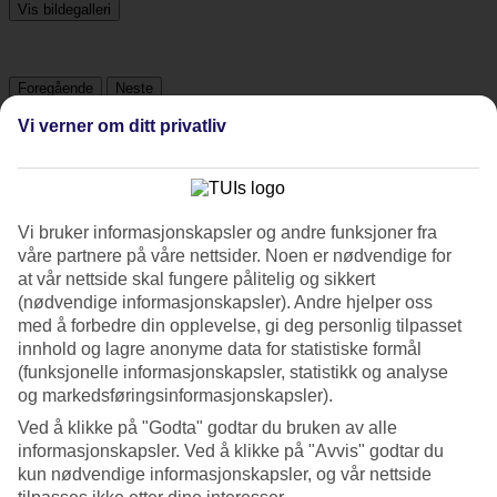
Vis bildegalleri
Foregående
Neste
Vi verner om ditt privatliv
Tripadvisor
5/5
Vi bruker informasjonskapsler og andre funksjoner fra
våre partnere på våre nettsider. Noen er nødvendige for
Vurdering av
5 / 5
fra
27 vurderinger
at vår nettside skal fungere pålitelig og sikkert
Renhold
(nødvendige informasjonskapsler). Andre hjelper oss
5/5
med å forbedre din opplevelse, gi deg personlig tilpasset
Beliggenhet
innhold og lagre anonyme data for statistiske formål
5/5
(funksjonelle informasjonskapsler, statistikk og analyse
Rom
og markedsføringsinformasjonskapsler).
5/5
Service
Ved å klikke på "Godta" godtar du bruken av alle
5/5
informasjonskapsler. Ved å klikke på "Avvis" godtar du
Søvnkvalitet
kun nødvendige informasjonskapsler, og vår nettside
5/5