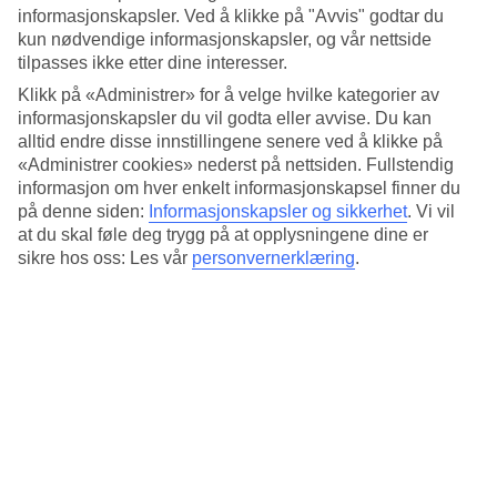
Standard
informasjonskapsler. Ved å klikke på "Avvis" godtar du
4.4/5
kun nødvendige informasjonskapsler, og vår nettside
tilpasses ikke etter dine interesser.
Om hotellet
Klikk på «Administrer» for å velge hvilke kategorier av
informasjonskapsler du vil godta eller avvise. Du kan
4*
Offisiell klassifisering
alltid endre disse innstillingene senere ved å klikke på
«Administrer cookies» nederst på nettsiden. Fullstendig
Det 4-stjerners hotellet Palazzo Navona Hotel i Rome er et hotell
informasjon om hver enkelt informasjonskapsel finner du
med bar, frukostbuffé og WiFi. Hvis det er barn med på reisen, er
på denne siden:
Informasjonskapsler og sikkerhet
.
Vi vil
det barnepass. På området finnes det parkeringsmuligheter. Hotellet
at du skal føle deg trygg på at opplysningene dine er
hadde sin siste renovering 2014. Følgende kredittkort aksepteres på
hotellet: American Express, Diners Club, EC Maestro, Mastercard
sikre hos oss: Les vår
personvernerklæring
.
og Visa.
Kort om hotellet
Bad/strand
6,1 km
Restaurant/Bar
Ja/Ja
Gjennomsnittstemperatur i Roma