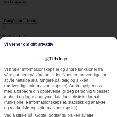
Vis bildegalleri
Foregående
Neste
Tripadvisor
Vi verner om ditt privatliv
4.7/5
Vurdering av
4.7 / 5
fra
1271 vurderinger
Vi bruker informasjonskapsler og andre funksjoner fra
Renhold
våre partnere på våre nettsider. Noen er nødvendige for
4.8/5
at vår nettside skal fungere pålitelig og sikkert
Beliggenhet
4.9/5
(nødvendige informasjonskapsler). Andre hjelper oss
Rom
med å forbedre din opplevelse, gi deg personlig tilpasset
4.6/5
innhold og lagre anonyme data for statistiske formål
Service
(funksjonelle informasjonskapsler, statistikk og analyse
4.7/5
og markedsføringsinformasjonskapsler).
Søvnkvalitet
4.7/5
Ved å klikke på "Godta" godtar du bruken av alle