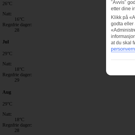
"Avvis" god
26
°
C
etter dine i
Natt:
Klikk på «A
16
°C
godta eller
Regnfrie dager:
28
«Administre
informasjo
Jul
at du skal 
personvern
29
°
C
Natt:
18
°C
Regnfrie dager:
29
Aug
29
°
C
Natt:
18
°C
Regnfrie dager:
28