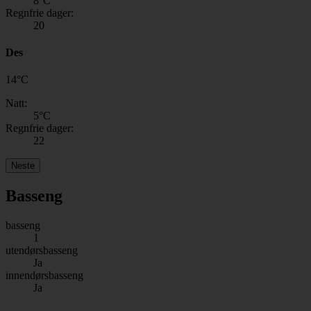
8
°C
Regnfrie dager:
20
Des
14
°
C
Natt:
5
°C
Regnfrie dager:
22
Neste
Basseng
basseng
1
utendørsbasseng
Ja
innendørsbasseng
Ja