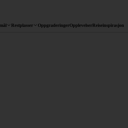
emål
Restplasser
Oppgraderinger
Opplevelser
Reiseinspirasjon