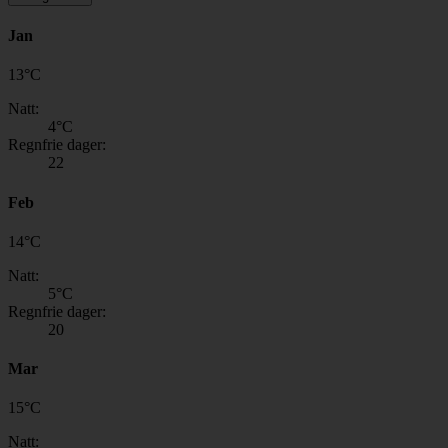
Jan
13
°
C
Natt:
4
°C
Regnfrie dager:
22
Feb
14
°
C
Natt:
5
°C
Regnfrie dager:
20
Mar
15
°
C
Natt: