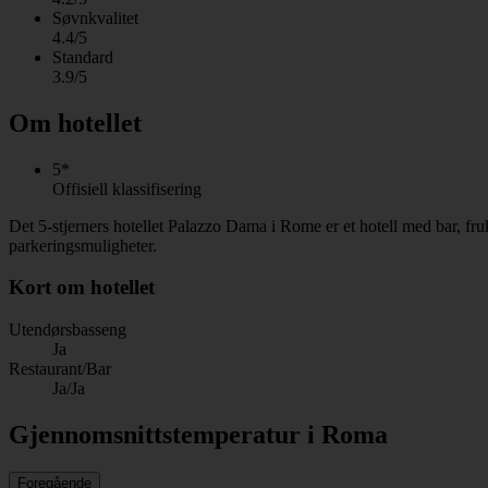
Søvnkvalitet
4.4/5
Standard
3.9/5
Om hotellet
5*
Offisiell klassifisering
Det 5-stjerners hotellet Palazzo Dama i Rome er et hotell med bar, fru
parkeringsmuligheter.
Kort om hotellet
Utendørsbasseng
Ja
Restaurant/Bar
Ja/Ja
Gjennomsnittstemperatur i Roma
Foregående