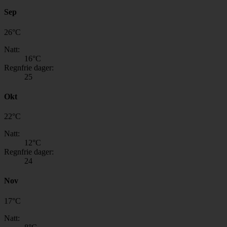
Sep
26
°
C
Natt:
16
°C
Regnfrie dager:
25
Okt
22
°
C
Natt:
12
°C
Regnfrie dager:
24
Nov
17
°
C
Natt: