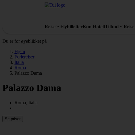
Reise
Flybilletter
Kun Hotell
Tilbud
Reis
Du er for øyeblikket på
Hjem
Feriereiser
Italia
Roma
Palazzo Dama
Palazzo Dama
Roma, Italia
Se priser