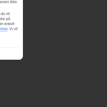
asses ikke
du vil
ikke på
er enkelt
erhet
.
Vi vil