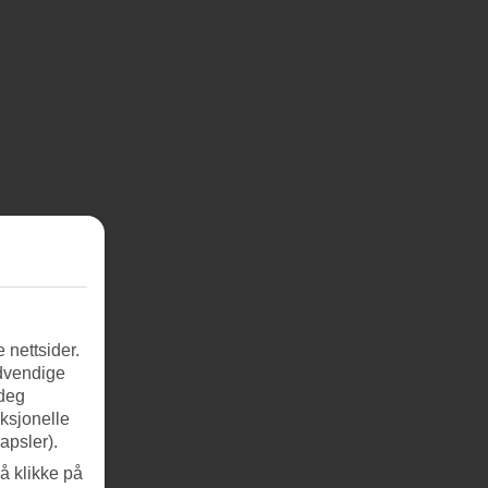
 nettsider.
ødvendige
 deg
nksjonelle
apsler).
å klikke på