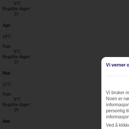
6
°C
Regnfrie dager:
23
Apr
18
°
C
Natt:
9
°C
Regnfrie dager:
23
Vi verner o
Mai
22
°
C
Vi bruker i
Natt:
Noen er nød
9
°C
Regnfrie dager:
informasjon
26
personlig t
informasjon
Jun
Ved å klikk