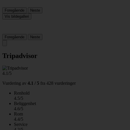
Foregående
Neste
Vis bildegalleri
Foregående
Neste
Tripadvisor
4.1/5
Vurdering av
4.1 / 5
fra
428 vurderinger
Renhold
4.5/5
Beliggenhet
4.6/5
Rom
4.4/5
Service
4.2/5