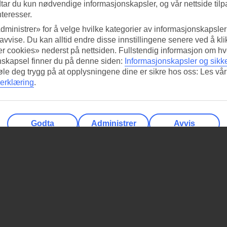
tar du kun nødvendige informasjonskapsler, og vår nettside tilp
nteresser.
dministrer» for å velge hvilke kategorier av informasjonskapsler 
 avvise. Du kan alltid endre disse innstillingene senere ved å kl
r cookies» nederst på nettsiden. Fullstendig informasjon om hv
nskapsel finner du på denne siden:
Informasjonskapsler og sikk
føle deg trygg på at opplysningene dine er sikre hos oss: Les vår
erklæring
.
Godta
Administrer
Avvis