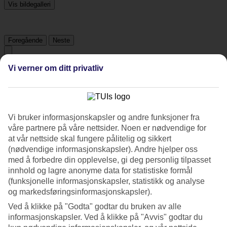
Vis bildegalleri
Foregående
Neste
Vi verner om ditt privatliv
Om hotellet
4*
Offisiell klassifisering
Vi bruker informasjonskapsler og andre funksjoner fra
Det 4-stjerners hotellet Occidental Aurelia i Rome er et hotell med
våre partnere på våre nettsider. Noen er nødvendige for
bar, frukostbuffé og WiFi. Hvis det er barn med på reisen, er det
at vår nettside skal fungere pålitelig og sikkert
barnepass og lekeplass. På området finnes det parkeringsmuligheter.
Hotellet hadde sin siste renovering 2010. Følgende kredittkort
(nødvendige informasjonskapsler). Andre hjelper oss
aksepteres på hotellet: American Express, Diners Club, EC Maestro,
med å forbedre din opplevelse, gi deg personlig tilpasset
Mastercard og Visa.
innhold og lagre anonyme data for statistiske formål
(funksjonelle informasjonskapsler, statistikk og analyse
Kort om hotellet
og markedsføringsinformasjonskapsler).
Utendørsbasseng
Ved å klikke på "Godta" godtar du bruken av alle
Ja
informasjonskapsler. Ved å klikke på "Avvis" godtar du