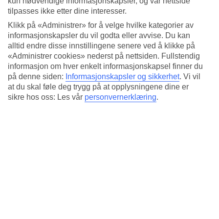
kun nødvendige informasjonskapsler, og vår nettside
Gjennomsnittstemperatur i Roma
tilpasses ikke etter dine interesser.
Klikk på «Administrer» for å velge hvilke kategorier av
Foregående
informasjonskapsler du vil godta eller avvise. Du kan
alltid endre disse innstillingene senere ved å klikke på
Jan
«Administrer cookies» nederst på nettsiden. Fullstendig
informasjon om hver enkelt informasjonskapsel finner du
13
°
C
på denne siden:
Informasjonskapsler og sikkerhet
.
Vi vil
Natt:
at du skal føle deg trygg på at opplysningene dine er
4
°C
sikre hos oss: Les vår
personvernerklæring
.
Regnfrie dager:
22
Feb
14
°
C
Natt:
5
°C
Regnfrie dager:
20
Mar