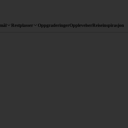
emål
Restplasser
Oppgraderinger
Opplevelser
Reiseinspirasjon