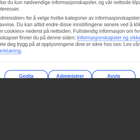
tar du kun nødvendige informasjonskapsler, og vår nettside tilp
nteresser.
dministrer» for å velge hvilke kategorier av informasjonskapsler 
 avvise. Du kan alltid endre disse innstillingene senere ved å kl
r cookies» nederst på nettsiden. Fullstendig informasjon om hv
nskapsel finner du på denne siden:
Informasjonskapsler og sikk
føle deg trygg på at opplysningene dine er sikre hos oss: Les vår
erklæring
.
Godta
Administrer
Avvis