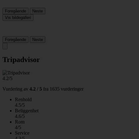
Foregående
Neste
Vis bildegalleri
Foregående
Neste
Tripadvisor
4.2/5
Vurdering av
4.2 / 5
fra
1635 vurderinger
Renhold
4.5/5
Beliggenhet
4.6/5
Rom
4/5
Service
4.3/5