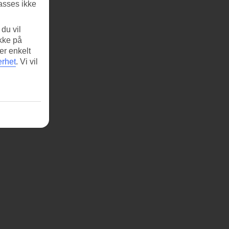
asses ikke
du vil
ikke på
er enkelt
erhet
.
Vi vil