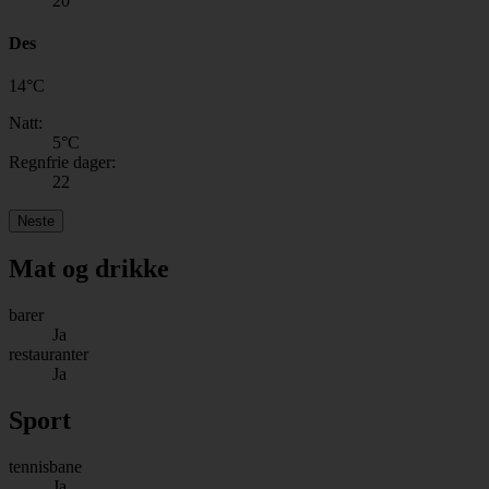
20
Des
14
°
C
Natt:
5
°C
Regnfrie dager:
22
Neste
Mat og drikke
barer
Ja
restauranter
Ja
Sport
tennisbane
Ja