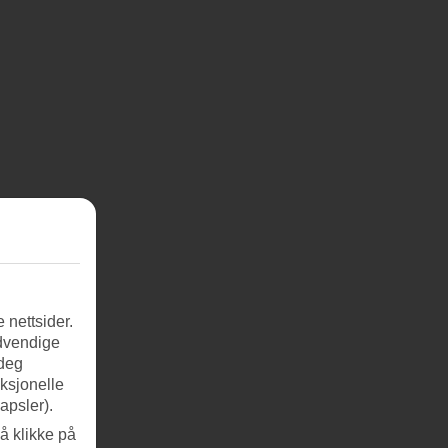
 nettsider.
ødvendige
 deg
nksjonelle
apsler).
å klikke på