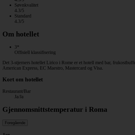
Søvnkvalitet
4.3/5
Standard
4.3/5
Om hotellet
3*
Offisiell klassifisering
Det 3-stjerners hotellet Lirico i Rome er et hotell med bar, frukostbuf
American Express, EC Maestro, Mastercard og Visa.
Kort om hotellet
Restaurant/Bar
Ja/Ja
Gjennomsnittstemperatur i Roma
Foregående
Jan