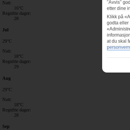
"Avvis" god
Natt:
16
°C
etter dine i
Regnfrie dager:
Klikk på «A
28
godta eller
«Administre
Jul
informasjo
at du skal 
29
°
C
personvern
Natt:
18
°C
Regnfrie dager:
29
Aug
29
°
C
Natt:
18
°C
Regnfrie dager:
28
Sep