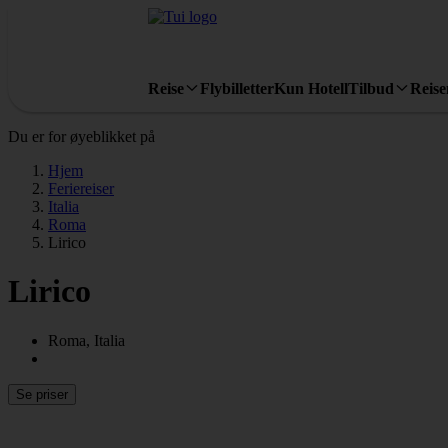
Reise
Flybilletter
Kun Hotell
Tilbud
Reis
Du er for øyeblikket på
Hjem
Feriereiser
Italia
Roma
Lirico
Lirico
Roma, Italia
Se priser