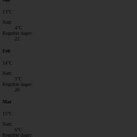
13
°
C
Natt:
4
°C
Regnfrie dager:
22
Feb
14
°
C
Natt:
5
°C
Regnfrie dager:
20
Mar
15
°
C
Natt:
6
°C
Regnfrie dager: