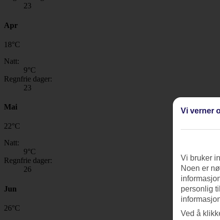
23
Apr
18
°
C
Natt:
9
°C
Regnfrie dager:
23
Mai
Vi verner o
22
°
C
Natt:
9
°C
Vi bruker i
Regnfrie dager:
Noen er nød
26
informasjon
Jun
personlig t
informasjon
26
°
C
Ved å klikk