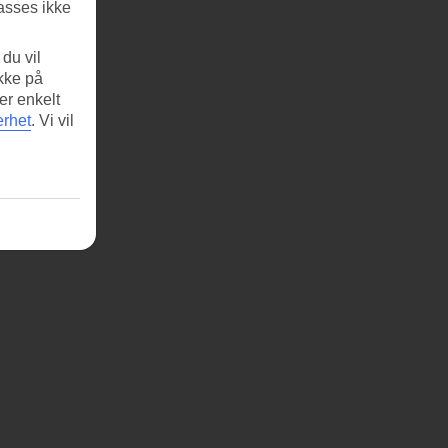
asses ikke
du vil
ikke på
er enkelt
erhet
.
Vi vil