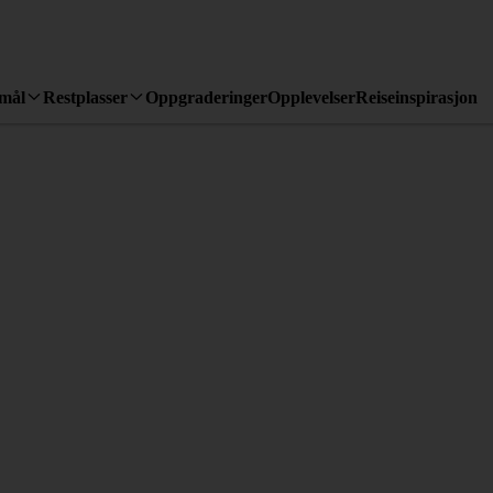
emål
Restplasser
Oppgraderinger
Opplevelser
Reiseinspirasjon