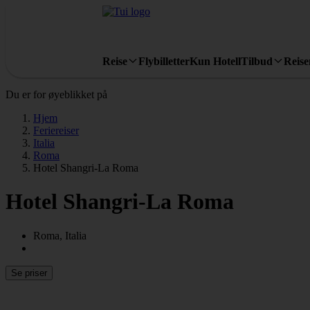
Reise
Flybilletter
Kun Hotell
Tilbud
Reis
Du er for øyeblikket på
Hjem
Feriereiser
Italia
Roma
Hotel Shangri-La Roma
Hotel Shangri-La Roma
Roma, Italia
Se priser