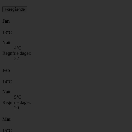
Foregående
Jan
13
°
C
Natt:
4
°C
Regnfrie dager:
22
Feb
14
°
C
Natt:
5
°C
Regnfrie dager:
20
Mar
15
°
C