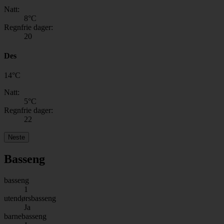
Natt:
8
°C
Regnfrie dager:
20
Des
14
°
C
Natt:
5
°C
Regnfrie dager:
22
Neste
Basseng
basseng
1
utendørsbasseng
Ja
barnebasseng