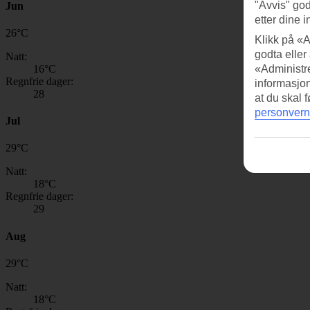
"Avvis" god
Jun
etter dine i
26
°
C
Klikk på «A
godta eller
Natt:
16
°C
«Administre
Regnfrie dager:
informasjo
28
at du skal 
personvern
Jul
29
°
C
Natt:
18
°C
Regnfrie dager:
29
Aug
29
°
C
Natt:
18
°C