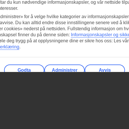
tar du kun nødvendige informasjonskapsler, og vår nettside tilp
nteresser.
dministrer» for å velge hvilke kategorier av informasjonskapsler 
 avvise. Du kan alltid endre disse innstillingene senere ved å kl
r cookies» nederst på nettsiden. Fullstendig informasjon om hv
nskapsel finner du på denne siden:
Informasjonskapsler og sikk
føle deg trygg på at opplysningene dine er sikre hos oss: Les vår
erklæring
.
Godta
Administrer
Avvis