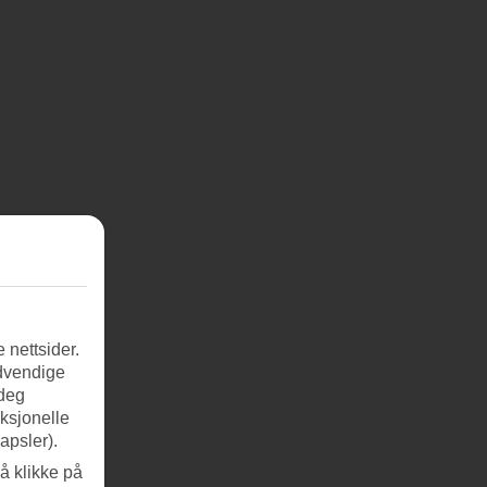
 nettsider.
ødvendige
 deg
nksjonelle
apsler).
å klikke på