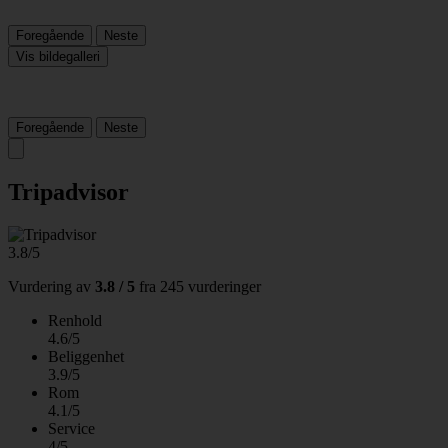
Foregående
Neste
Vis bildegalleri
Foregående
Neste
Tripadvisor
3.8/5
Vurdering av
3.8 / 5
fra
245 vurderinger
Renhold
4.6/5
Beliggenhet
3.9/5
Rom
4.1/5
Service
4/5