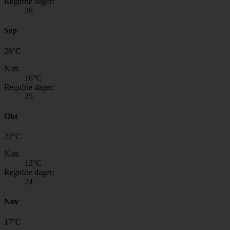
Regnfrie dager:
28
Sep
26
°
C
Natt:
16
°C
Regnfrie dager:
25
Okt
22
°
C
Natt:
12
°C
Regnfrie dager:
24
Nov
17
°
C