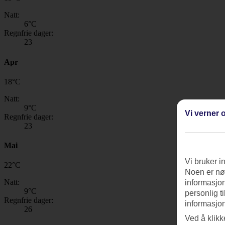
Natt:
6
°C
Regnfrie dager:
23
Apr
18
°
C
Natt:
9
°C
Vi verner o
Regnfrie dager:
23
Mai
Vi bruker i
22
°
C
Noen er nød
Natt:
informasjon
9
°C
personlig t
Regnfrie dager:
informasjon
26
Ved å klikk