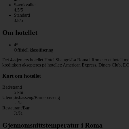
Søvnkvalitet
4.5/5
Standard
3.8/5
Om hotellet
4*
Offisiell klassifisering
Det 4-stjerners hotellet Hotel Shangri-La Roma i Rome er et hotell me
kredittkort aksepteres på hotellet: American Express, Diners Club, E
Kort om hotellet
Bad/strand
5 km
Utendørsbasseng/Barnebasseng
Ja/Ja
Restaurant/Bar
Ja/Ja
Gjennomsnittstemperatur i Roma