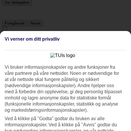
Vis bildegalleri
Foregående
Neste
Vi verner om ditt privatliv
Tripadvisor
4.3/5
Vi bruker informasjonskapsler og andre funksjoner fra
Vurdering av
4.3 / 5
fra
139 vurderinger
våre partnere på våre nettsider. Noen er nødvendige for
at vår nettside skal fungere pålitelig og sikkert
Renhold
4.7/5
(nødvendige informasjonskapsler). Andre hjelper oss
Beliggenhet
med å forbedre din opplevelse, gi deg personlig tilpasset
4.2/5
innhold og lagre anonyme data for statistiske formål
Rom
(funksjonelle informasjonskapsler, statistikk og analyse
4.5/5
og markedsføringsinformasjonskapsler).
Service
4.4/5
Ved å klikke på "Godta" godtar du bruken av alle
Søvnkvalitet
informasjonskapsler. Ved å klikke på "Avvis" godtar du
4.9/5
kun nødvendige informasjonskapsler, og vår nettside