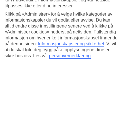
Standard
tilpasses ikke etter dine interesser.
4.1/5
Klikk på «Administrer» for å velge hvilke kategorier av
Om hotellet
informasjonskapsler du vil godta eller avvise. Du kan
alltid endre disse innstillingene senere ved å klikke på
4*
«Administrer cookies» nederst på nettsiden. Fullstendig
Offisiell klassifisering
informasjon om hver enkelt informasjonskapsel finner du
på denne siden:
Informasjonskapsler og sikkerhet
.
Vi vil
Det 4-stjerners hotellet Hotel San Giovanni i Rome er et hotell med
at du skal føle deg trygg på at opplysningene dine er
bar og WiFi. På området finnes det parkeringsmuligheter. Følgende
kredittkort aksepteres på hotellet: American Express, Diners Club,
sikre hos oss: Les vår
personvernerklæring
.
Mastercard og Visa.
Kort om hotellet
Bar
Ja
Gjennomsnittstemperatur i Roma
Foregående
Jan