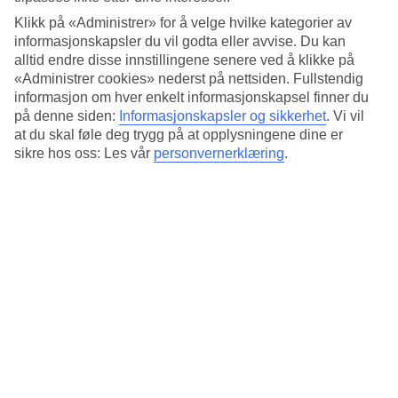
Standard
4.1/5
Klikk på «Administrer» for å velge hvilke kategorier av
informasjonskapsler du vil godta eller avvise. Du kan
Om hotellet
alltid endre disse innstillingene senere ved å klikke på
«Administrer cookies» nederst på nettsiden. Fullstendig
4*
informasjon om hver enkelt informasjonskapsel finner du
Offisiell klassifisering
på denne siden:
Informasjonskapsler og sikkerhet
.
Vi vil
at du skal føle deg trygg på at opplysningene dine er
Det 4-stjerners hotellet Hotel Ponte Sisto Roma i Rome er et hotell
sikre hos oss: Les vår
personvernerklæring
.
med bar, frukostbuffé og WiFi. På området finnes det
parkeringsmuligheter. Følgende kredittkort aksepteres på hotellet:
American Express, Diners Club, EC Maestro, Mastercard og Visa.
Kort om hotellet
Restaurant/Bar
Ja/Ja
Gjennomsnittstemperatur i Roma
Foregående
Jan