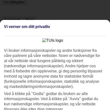
Vis bildegalleri
Foregående
Neste
Vi verner om ditt privatliv
Tripadvisor
4.3/5
Vi bruker informasjonskapsler og andre funksjoner fra
våre partnere på våre nettsider. Noen er nødvendige for
Vurdering av
4.3 / 5
fra
2348 vurderinger
at vår nettside skal fungere pålitelig og sikkert
(nødvendige informasjonskapsler). Andre hjelper oss
Renhold
med å forbedre din opplevelse, gi deg personlig tilpasset
4.6/5
Beliggenhet
innhold og lagre anonyme data for statistiske formål
4.7/5
(funksjonelle informasjonskapsler, statistikk og analyse
Rom
og markedsføringsinformasjonskapsler).
4.2/5
Service
Ved å klikke på "Godta" godtar du bruken av alle
4.3/5
informasjonskapsler. Ved å klikke på "Avvis" godtar du
Søvnkvalitet
kun nødvendige informasjonskapsler, og vår nettside
4.2/5
tilpasses ikke etter dine interesser.