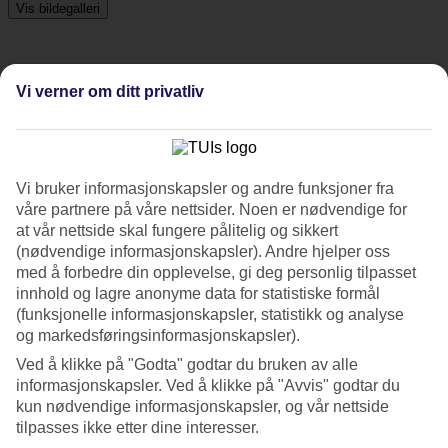
Vis bildegalleri
Foregående
Neste
Vi verner om ditt privatliv
Tripadvisor
Vi bruker informasjonskapsler og andre funksjoner fra
4/5
våre partnere på våre nettsider. Noen er nødvendige for
at vår nettside skal fungere pålitelig og sikkert
Vurdering av
4 / 5
fra
28 vurderinger
(nødvendige informasjonskapsler). Andre hjelper oss
med å forbedre din opplevelse, gi deg personlig tilpasset
Renhold
4.4/5
innhold og lagre anonyme data for statistiske formål
Beliggenhet
(funksjonelle informasjonskapsler, statistikk og analyse
4.2/5
og markedsføringsinformasjonskapsler).
Rom
4.5/5
Ved å klikke på "Godta" godtar du bruken av alle
Service
informasjonskapsler. Ved å klikke på "Avvis" godtar du
4.3/5
kun nødvendige informasjonskapsler, og vår nettside
Søvnkvalitet
tilpasses ikke etter dine interesser.
4.8/5