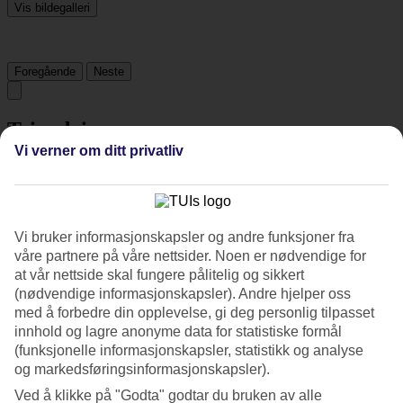
Vis bildegalleri
Foregående
Neste
Tripadvisor
Vi verner om ditt privatliv
4.7/5
Vurdering av
4.7 / 5
fra
756 vurderinger
Vi bruker informasjonskapsler og andre funksjoner fra
Renhold
våre partnere på våre nettsider. Noen er nødvendige for
4.8/5
at vår nettside skal fungere pålitelig og sikkert
Beliggenhet
4.8/5
(nødvendige informasjonskapsler). Andre hjelper oss
Rom
med å forbedre din opplevelse, gi deg personlig tilpasset
4.6/5
innhold og lagre anonyme data for statistiske formål
Service
(funksjonelle informasjonskapsler, statistikk og analyse
4.8/5
og markedsføringsinformasjonskapsler).
Søvnkvalitet
4.8/5
Ved å klikke på "Godta" godtar du bruken av alle