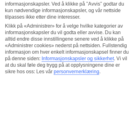
Standard
informasjonskapsler. Ved å klikke på "Avvis" godtar du
4.5/5
kun nødvendige informasjonskapsler, og vår nettside
tilpasses ikke etter dine interesser.
Om hotellet
Klikk på «Administrer» for å velge hvilke kategorier av
informasjonskapsler du vil godta eller avvise. Du kan
4*
Offisiell klassifisering
alltid endre disse innstillingene senere ved å klikke på
«Administrer cookies» nederst på nettsiden. Fullstendig
Det 4-stjerners hotellet Hotel Monte Cenci i Rome er et hotell med
informasjon om hver enkelt informasjonskapsel finner du
bar, frukostbuffé og WiFi. På hotellet kan du nyte både massasje og
på denne siden:
Informasjonskapsler og sikkerhet
.
Vi vil
boblebasseng. Hvis det er barn med på reisen, er det barnepass. På
at du skal føle deg trygg på at opplysningene dine er
området finnes det parkeringsmuligheter. Følgende kredittkort
sikre hos oss: Les vår
personvernerklæring
.
aksepteres på hotellet: American Express, EC Maestro, Mastercard
og Visa.
Kort om hotellet
Restaurant/Bar
Ja/Ja
Gjennomsnittstemperatur i Roma
Foregående