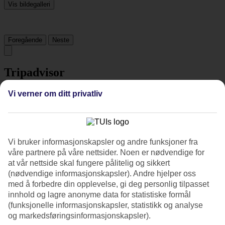
Vis bildegalleri
Foregående
Neste
Tripadvisor
Vi verner om ditt privatliv
3.8/5
Vurdering av
3.8 / 5
fra
1312 vurderinger
Renhold
Vi bruker informasjonskapsler og andre funksjoner fra
4.1/5
våre partnere på våre nettsider. Noen er nødvendige for
Beliggenhet
at vår nettside skal fungere pålitelig og sikkert
4.6/5
Rom
(nødvendige informasjonskapsler). Andre hjelper oss
3.7/5
med å forbedre din opplevelse, gi deg personlig tilpasset
Service
innhold og lagre anonyme data for statistiske formål
4/5
(funksjonelle informasjonskapsler, statistikk og analyse
Søvnkvalitet
og markedsføringsinformasjonskapsler).
3.9/5