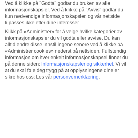
Standard
Ved å klikke på "Godta" godtar du bruken av alle
3.7/5
informasjonskapsler. Ved å klikke på "Avvis" godtar du
kun nødvendige informasjonskapsler, og vår nettside
Om hotellet
tilpasses ikke etter dine interesser.
Klikk på «Administrer» for å velge hvilke kategorier av
4*
informasjonskapsler du vil godta eller avvise. Du kan
Offisiell klassifisering
alltid endre disse innstillingene senere ved å klikke på
Det 4-stjerners hotellet Hotel Imperiale Roma i Rome er et hotell
«Administrer cookies» nederst på nettsiden. Fullstendig
med bar, frukostbuffé og WiFi. På hotellet kan du nyte både
informasjon om hver enkelt informasjonskapsel finner du
massasje og badstu. Hvis det er barn med på reisen, er det
på denne siden:
Informasjonskapsler og sikkerhet
.
Vi vil
barnepass. På området finnes det parkeringsmuligheter. Hotellet
at du skal føle deg trygg på at opplysningene dine er
hadde sin siste renovering 1999. Følgende kredittkort aksepteres på
hotellet: American Express, Diners Club, Mastercard og Visa.
sikre hos oss: Les vår
personvernerklæring
.
Kort om hotellet
Restaurant/Bar
Ja/Ja
Gjennomsnittstemperatur i Roma
Foregående