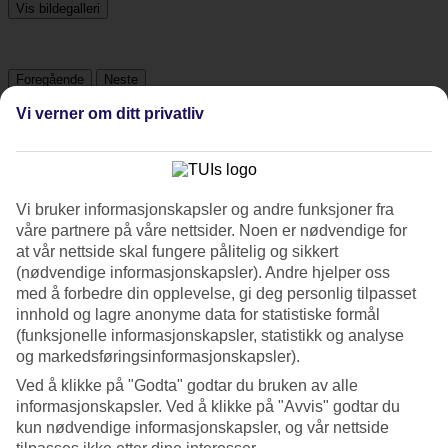
Vis bildegalleri
Foregående
Neste
Vi verner om ditt privatliv
Tripadvisor
3.1/5
Vi bruker informasjonskapsler og andre funksjoner fra
våre partnere på våre nettsider. Noen er nødvendige for
Vurdering av
3.1 / 5
fra
212 vurderinger
at vår nettside skal fungere pålitelig og sikkert
Renhold
(nødvendige informasjonskapsler). Andre hjelper oss
3.7/5
med å forbedre din opplevelse, gi deg personlig tilpasset
Beliggenhet
innhold og lagre anonyme data for statistiske formål
3.9/5
(funksjonelle informasjonskapsler, statistikk og analyse
Rom
og markedsføringsinformasjonskapsler).
3.1/5
Service
Ved å klikke på "Godta" godtar du bruken av alle
3.4/5
informasjonskapsler. Ved å klikke på "Avvis" godtar du
Søvnkvalitet
kun nødvendige informasjonskapsler, og vår nettside
3.4/5