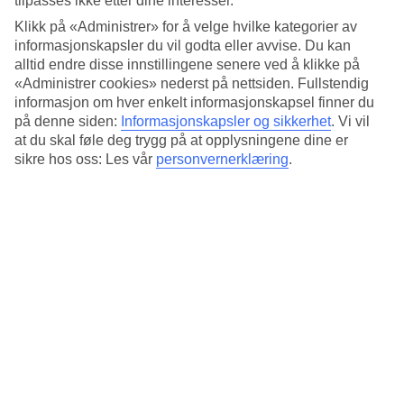
tilpasses ikke etter dine interesser.
Standard
3.1/5
Klikk på «Administrer» for å velge hvilke kategorier av
informasjonskapsler du vil godta eller avvise. Du kan
Om hotellet
alltid endre disse innstillingene senere ved å klikke på
«Administrer cookies» nederst på nettsiden. Fullstendig
3*
informasjon om hver enkelt informasjonskapsel finner du
Offisiell klassifisering
på denne siden:
Informasjonskapsler og sikkerhet
.
Vi vil
at du skal føle deg trygg på at opplysningene dine er
Det 3-stjerners hotellet Hotel Floridia i Rome er et hotell med
sikre hos oss: Les vår
personvernerklæring
.
frukostbuffé, WiFi og restaurant. På området finnes det
parkeringsmuligheter. Følgende kredittkort aksepteres på hotellet:
American Express, Mastercard og Visa.
Kort om hotellet
Restaurant
Ja
Gjennomsnittstemperatur i Roma
Foregående
Jan