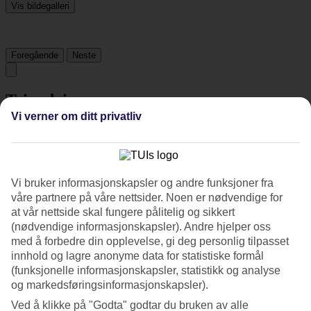
Vis bildegalleri
Foregående
Neste
Tripadvisor
Vi verner om ditt privatliv
4.1/5
Vurdering av
4.1 / 5
fra
949 vurderinger
Vi bruker informasjonskapsler og andre funksjoner fra
Renhold
våre partnere på våre nettsider. Noen er nødvendige for
4.5/5
at vår nettside skal fungere pålitelig og sikkert
Beliggenhet
4.7/5
(nødvendige informasjonskapsler). Andre hjelper oss
Rom
med å forbedre din opplevelse, gi deg personlig tilpasset
3.9/5
innhold og lagre anonyme data for statistiske formål
Service
(funksjonelle informasjonskapsler, statistikk og analyse
4.2/5
og markedsføringsinformasjonskapsler).
Søvnkvalitet
4.2/5
Ved å klikke på "Godta" godtar du bruken av alle