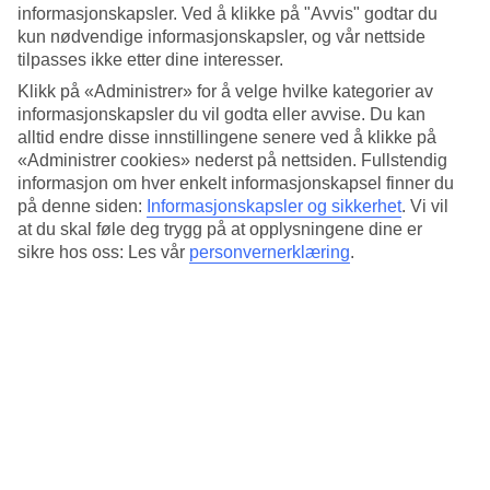
Standard
informasjonskapsler. Ved å klikke på "Avvis" godtar du
4.1/5
kun nødvendige informasjonskapsler, og vår nettside
tilpasses ikke etter dine interesser.
Om hotellet
Klikk på «Administrer» for å velge hvilke kategorier av
informasjonskapsler du vil godta eller avvise. Du kan
4*
Offisiell klassifisering
alltid endre disse innstillingene senere ved å klikke på
«Administrer cookies» nederst på nettsiden. Fullstendig
Det 4-stjerners hotellet Hotel dei Consoli i Rome er et hotell med
informasjon om hver enkelt informasjonskapsel finner du
bar, frukostbuffé og WiFi. På hotellet kan du nyte boblebasseng.
på denne siden:
Informasjonskapsler og sikkerhet
.
Vi vil
Hvis det er barn med på reisen, er det barnepass. På området finnes
at du skal føle deg trygg på at opplysningene dine er
det parkeringsmuligheter. Hotellet hadde sin siste renovering 2000.
sikre hos oss: Les vår
personvernerklæring
.
Følgende kredittkort aksepteres på hotellet: American Express,
Diners Club, EC Maestro, Mastercard og Visa.
Kort om hotellet
Restaurant/Bar
Ja/Ja
Gjennomsnittstemperatur i Roma
Foregående