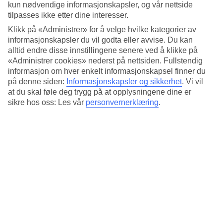
Standard
kun nødvendige informasjonskapsler, og vår nettside
4/5
tilpasses ikke etter dine interesser.
Klikk på «Administrer» for å velge hvilke kategorier av
Om hotellet
informasjonskapsler du vil godta eller avvise. Du kan
alltid endre disse innstillingene senere ved å klikke på
3*
«Administrer cookies» nederst på nettsiden. Fullstendig
Offisiell klassifisering
informasjon om hver enkelt informasjonskapsel finner du
Det 3-stjerners hotellet Hotel Corot i Rome er et hotell med bar,
på denne siden:
Informasjonskapsler og sikkerhet
.
Vi vil
frukostbuffé og WiFi. På hotellet kan du nyte boblebasseng. På
at du skal føle deg trygg på at opplysningene dine er
området finnes det parkeringsmuligheter. Hotellet hadde sin siste
sikre hos oss: Les vår
personvernerklæring
.
renovering 2002. Følgende kredittkort aksepteres på hotellet:
American Express, Diners Club, Mastercard og Visa.
Kort om hotellet
Restaurant/Bar
Ja/Ja
Gjennomsnittstemperatur i Roma
Foregående