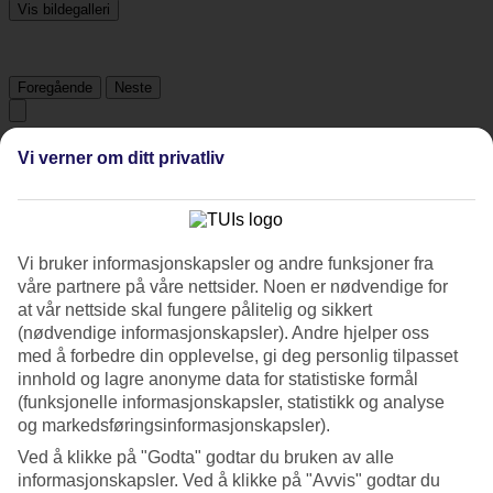
Vis bildegalleri
Foregående
Neste
Tripadvisor
Vi verner om ditt privatliv
3.6/5
Vurdering av
3.6 / 5
fra
522 vurderinger
Vi bruker informasjonskapsler og andre funksjoner fra
våre partnere på våre nettsider. Noen er nødvendige for
Renhold
at vår nettside skal fungere pålitelig og sikkert
4/5
(nødvendige informasjonskapsler). Andre hjelper oss
Beliggenhet
med å forbedre din opplevelse, gi deg personlig tilpasset
4.5/5
Rom
innhold og lagre anonyme data for statistiske formål
3.5/5
(funksjonelle informasjonskapsler, statistikk og analyse
Service
og markedsføringsinformasjonskapsler).
3.8/5
Ved å klikke på "Godta" godtar du bruken av alle
Søvnkvalitet
3.7/5
informasjonskapsler. Ved å klikke på "Avvis" godtar du