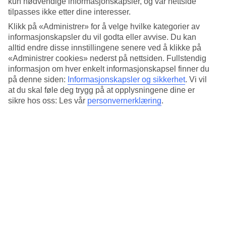
kun nødvendige informasjonskapsler, og vår nettside
Standard
4.5/5
tilpasses ikke etter dine interesser.
Klikk på «Administrer» for å velge hvilke kategorier av
Om hotellet
informasjonskapsler du vil godta eller avvise. Du kan
alltid endre disse innstillingene senere ved å klikke på
3*
«Administrer cookies» nederst på nettsiden. Fullstendig
Offisiell klassifisering
informasjon om hver enkelt informasjonskapsel finner du
på denne siden:
Informasjonskapsler og sikkerhet
.
Vi vil
Takterrasse med vistrakt utsikt over Roma
at du skal føle deg trygg på at opplysningene dine er
sikre hos oss: Les vår
personvernerklæring
.
Hotell Colosseum ligger i Romas historiske del, i en rolig gate
mellom kirken St Mary Major og Colosseum. Den høye
beliggenheten på Esquilinen gjør at du har vidstrakt utsikt over byen
fra takterrassen.
Stazione Termini og Domus Aurea ligger også i nærheten av
hotellet. Det er par kilometer til spansketrappen.
Resepsjonen er døgnåpen og det finnes restaurant, bar og WiFi i
fellesområdene på hotellet.
Alle rom har:
AC
Minisafe