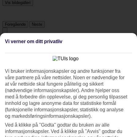
Vis bildegalleri
Foregående
Neste
Vi verner om ditt privatliv
Tripadvisor
4.5/5
Vi bruker informasjonskapsler og andre funksjoner fra
Vurdering av
4.5 / 5
fra
2603 vurderinger
våre partnere på våre nettsider. Noen er nødvendige for
Renhold
at vår nettside skal fungere pålitelig og sikkert
4.7/5
(nødvendige informasjonskapsler). Andre hjelper oss
Beliggenhet
med å forbedre din opplevelse, gi deg personlig tilpasset
4.7/5
innhold og lagre anonyme data for statistiske formål
Rom
(funksjonelle informasjonskapsler, statistikk og analyse
4.3/5
og markedsføringsinformasjonskapsler).
Service
4.7/5
Ved å klikke på "Godta" godtar du bruken av alle
Søvnkvalitet
informasjonskapsler. Ved å klikke på "Avvis" godtar du
4.5/5