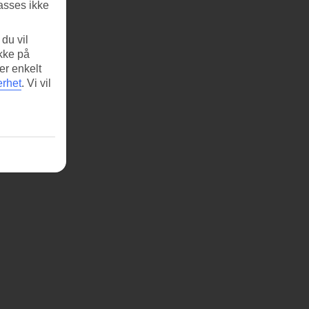
asses ikke
du vil
ikke på
er enkelt
erhet
.
Vi vil