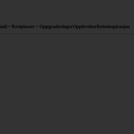
emål
Restplasser
Oppgraderinger
Opplevelser
Reiseinspirasjon