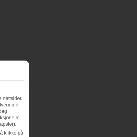
 nettsider.
ødvendige
 deg
nksjonelle
apsler).
å klikke på