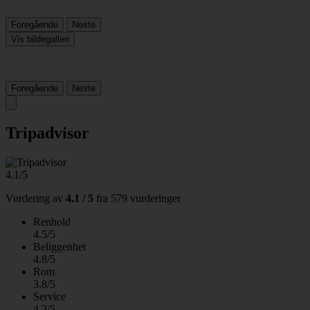
Foregående
Neste
Vis bildegalleri
Foregående
Neste
Tripadvisor
4.1/5
Vurdering av
4.1 / 5
fra
579 vurderinger
Renhold
4.5/5
Beliggenhet
4.8/5
Rom
3.8/5
Service
4.2/5