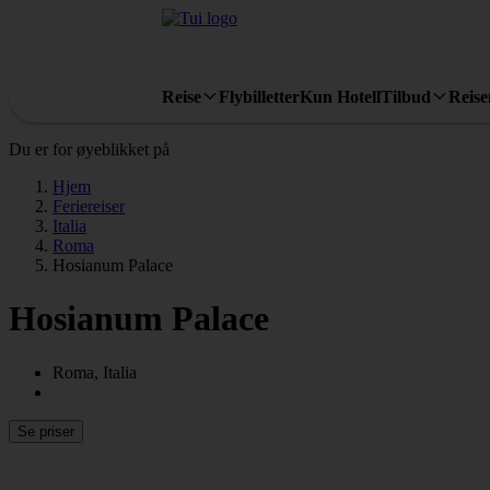
Reise
Flybilletter
Kun Hotell
Tilbud
Reis
Du er for øyeblikket på
Hjem
Feriereiser
Italia
Roma
Hosianum Palace
Hosianum Palace
Roma, Italia
Se priser