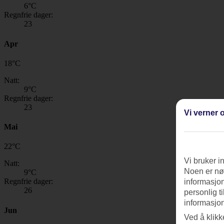
6
°C
Regnfrie dager:
23
Apr
18
°
C
Natt:
9
°C
Regnfrie dager:
23
Vi verner o
Mai
22
°
C
Vi bruker i
Natt:
Noen er nød
9
°C
Regnfrie dager:
informasjon
26
personlig t
informasjon
Jun
Ved å klikk