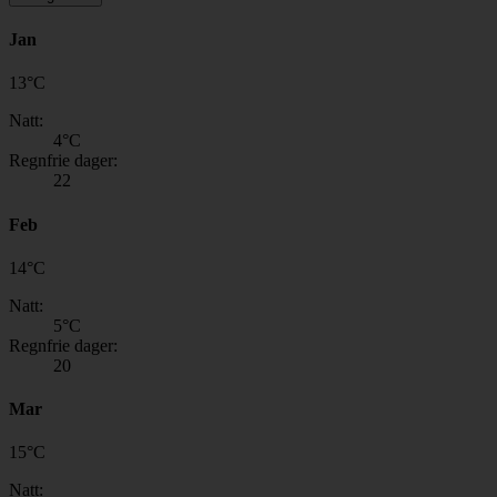
Jan
13
°
C
Natt:
4
°C
Regnfrie dager:
22
Feb
14
°
C
Natt:
5
°C
Regnfrie dager:
20
Mar
15
°
C
Natt: