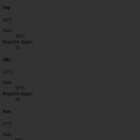
Sep
26
°
C
Natt:
16
°C
Regnfrie dager:
25
Okt
22
°
C
Natt:
12
°C
Regnfrie dager:
24
Nov
17
°
C
Natt: