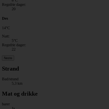
8
°C
Regnfrie dager:
20
Des
14
°
C
Natt:
5
°C
Regnfrie dager:
22
Neste
Strand
Bad/strand
5,3 km
Mat og drikke
barer
Ja