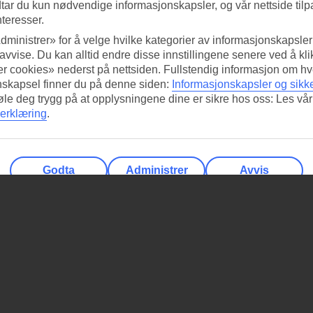
tar du kun nødvendige informasjonskapsler, og vår nettside tilp
nteresser.
dministrer» for å velge hvilke kategorier av informasjonskapsler 
 avvise. Du kan alltid endre disse innstillingene senere ved å kl
r cookies» nederst på nettsiden. Fullstendig informasjon om hv
nskapsel finner du på denne siden:
Informasjonskapsler og sikk
føle deg trygg på at opplysningene dine er sikre hos oss: Les vår
erklæring
.
Godta
Administrer
Avvis