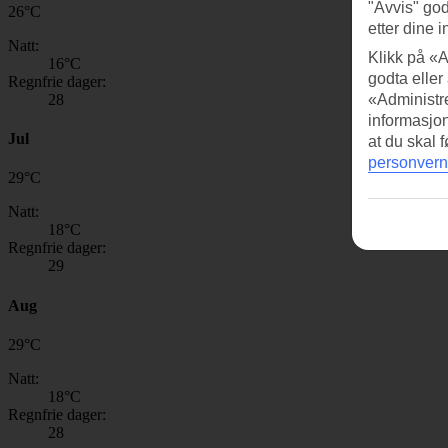
"Avvis" god
26
°
C
etter dine i
Natt:
Klikk på «A
16
°C
godta eller
Regnfrie dager:
28
«Administre
informasjo
Jul
at du skal 
personvern
29
°
C
Natt:
18
°C
Regnfrie dager:
29
Aug
29
°
C
Natt:
18
°C
Regnfrie dager:
28