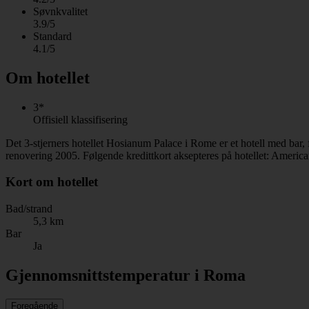
Søvnkvalitet
3.9/5
Standard
4.1/5
Om hotellet
3*
Offisiell klassifisering
Det 3-stjerners hotellet Hosianum Palace i Rome er et hotell med bar, 
renovering 2005. Følgende kredittkort aksepteres på hotellet: Ameri
Kort om hotellet
Bad/strand
5,3 km
Bar
Ja
Gjennomsnittstemperatur i Roma
Foregående