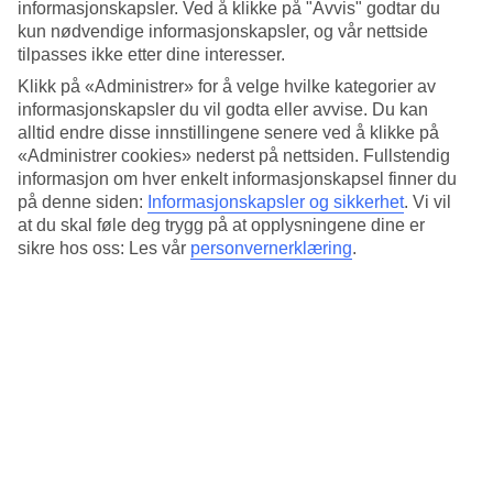
Standard
informasjonskapsler. Ved å klikke på "Avvis" godtar du
3.7/5
kun nødvendige informasjonskapsler, og vår nettside
tilpasses ikke etter dine interesser.
Om hotellet
Klikk på «Administrer» for å velge hvilke kategorier av
informasjonskapsler du vil godta eller avvise. Du kan
4*
alltid endre disse innstillingene senere ved å klikke på
Offisiell klassifisering
«Administrer cookies» nederst på nettsiden. Fullstendig
Det 4-stjerners hotellet Golden Tulip Rome Piram i Rome er et
informasjon om hver enkelt informasjonskapsel finner du
hotell med bar, frukostbuffé og WiFi. På hotellet kan du nyte både
på denne siden:
Informasjonskapsler og sikkerhet
.
Vi vil
massasje og badstu. På området finnes det parkeringsmuligheter.
at du skal føle deg trygg på at opplysningene dine er
Hotellet hadde sin siste renovering 2009. Følgende kredittkort
sikre hos oss: Les vår
personvernerklæring
.
aksepteres på hotellet: American Express, Diners Club, EC Maestro,
Mastercard og Visa.
Kort om hotellet
Restaurant/Bar
Ja/Ja
Gjennomsnittstemperatur i Roma
Foregående