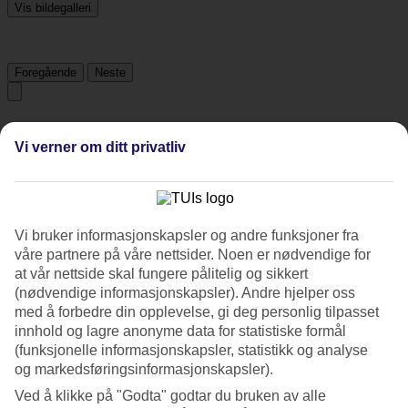
Vis bildegalleri
Foregående
Neste
Tripadvisor
Vi verner om ditt privatliv
3.6/5
Vurdering av
3.6 / 5
fra
2640 vurderinger
Vi bruker informasjonskapsler og andre funksjoner fra
Renhold
våre partnere på våre nettsider. Noen er nødvendige for
4/5
at vår nettside skal fungere pålitelig og sikkert
Beliggenhet
(nødvendige informasjonskapsler). Andre hjelper oss
4.4/5
med å forbedre din opplevelse, gi deg personlig tilpasset
Rom
3.5/5
innhold og lagre anonyme data for statistiske formål
Service
(funksjonelle informasjonskapsler, statistikk og analyse
3.7/5
og markedsføringsinformasjonskapsler).
Søvnkvalitet
3.7/5
Ved å klikke på "Godta" godtar du bruken av alle