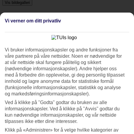
Vis bildegalleri
Vi verner om ditt privatliv
Foregående
Neste
Tripadvisor
Vi bruker informasjonskapsler og andre funksjoner fra
våre partnere på våre nettsider. Noen er nødvendige for
4.6/5
at vår nettside skal fungere pålitelig og sikkert
(nødvendige informasjonskapsler). Andre hjelper oss
Vurdering av
4.6 / 5
fra
18 vurderinger
med å forbedre din opplevelse, gi deg personlig tilpasset
innhold og lagre anonyme data for statistiske formål
Renhold
4.3/5
(funksjonelle informasjonskapsler, statistikk og analyse
Beliggenhet
og markedsføringsinformasjonskapsler).
4.8/5
Ved å klikke på "Godta" godtar du bruken av alle
Rom
4.4/5
informasjonskapsler. Ved å klikke på "Avvis" godtar du
Service
kun nødvendige informasjonskapsler, og vår nettside
4.4/5
tilpasses ikke etter dine interesser.
Søvnkvalitet
Klikk på «Administrer» for å velge hvilke kategorier av
3.9/5