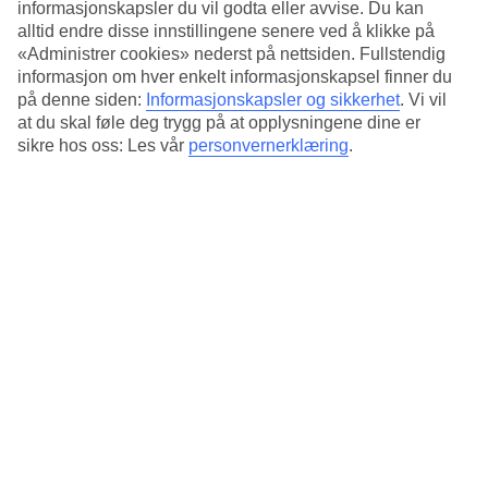
Standard
informasjonskapsler du vil godta eller avvise. Du kan
4.2/5
alltid endre disse innstillingene senere ved å klikke på
«Administrer cookies» nederst på nettsiden. Fullstendig
Om hotellet
informasjon om hver enkelt informasjonskapsel finner du
på denne siden:
Informasjonskapsler og sikkerhet
.
Vi vil
4*
at du skal føle deg trygg på at opplysningene dine er
Offisiell klassifisering
sikre hos oss: Les vår
personvernerklæring
.
Det 4-stjerners hotellet Giuditta in Trastevere i Rome er et hotell
med WiFi. På området finnes det parkeringsmuligheter.
Gjennomsnittstemperatur i Roma
Foregående
Jan
13
°
C
Natt:
4
°C
Regnfrie dager:
22