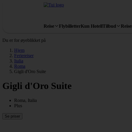
Reise
Flybilletter
Kun Hotell
Tilbud
Reis
Du er for øyeblikket på
Hjem
Feriereiser
Italia
Roma
Gigli d'Oro Suite
Gigli d'Oro Suite
Roma, Italia
Plus
Se priser