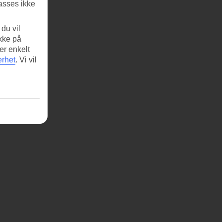
asses ikke
du vil
ikke på
er enkelt
erhet
.
Vi vil