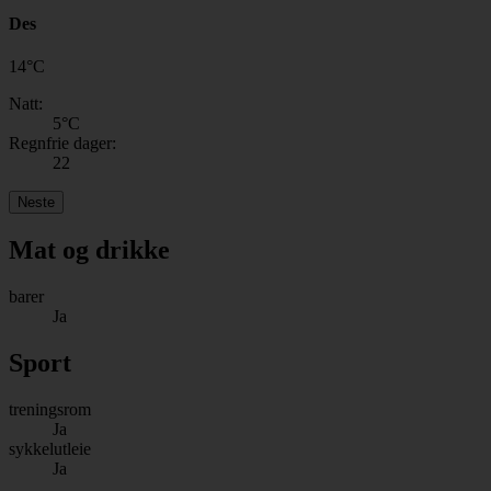
Des
14
°
C
Natt:
5
°C
Regnfrie dager:
22
Neste
Mat og drikke
barer
Ja
Sport
treningsrom
Ja
sykkelutleie
Ja