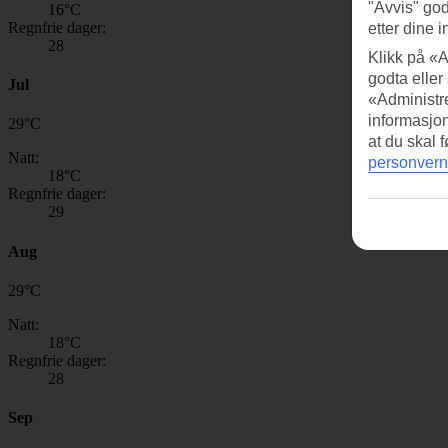
"Avvis" god
16
°C
Regnfrie dager:
etter dine i
28
Klikk på «A
godta eller
Jul
«Administre
informasjo
29
°
C
at du skal 
Natt:
personvern
18
°C
Regnfrie dager:
29
Aug
29
°
C
Natt:
18
°C
Regnfrie dager:
28
Sep