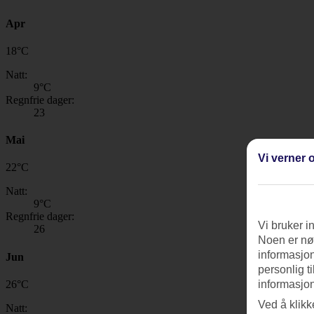
Apr
18
°
C
Natt:
9
°C
Regnfrie dager:
23
Mai
Vi verner o
22
°
C
Natt:
9
°C
Regnfrie dager:
Vi bruker i
26
Noen er nød
informasjon
Jun
personlig t
26
°
C
informasjon
Ved å klikk
Natt: