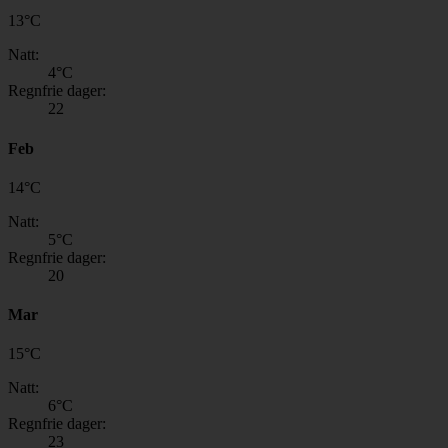
13
°
C
Natt:
4
°C
Regnfrie dager:
22
Feb
14
°
C
Natt:
5
°C
Regnfrie dager:
20
Mar
15
°
C
Natt:
6
°C
Regnfrie dager:
23