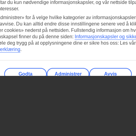
tar du kun nødvendige informasjonskapsler, og vår nettside tilp
nteresser.
dministrer» for å velge hvilke kategorier av informasjonskapsler 
 avvise. Du kan alltid endre disse innstillingene senere ved å kl
r cookies» nederst på nettsiden. Fullstendig informasjon om hv
nskapsel finner du på denne siden:
Informasjonskapsler og sikk
føle deg trygg på at opplysningene dine er sikre hos oss: Les vår
erklæring
.
Godta
Administrer
Avvis