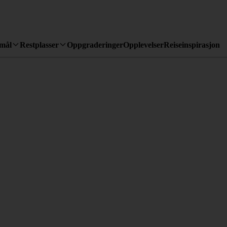
emål
Restplasser
Oppgraderinger
Opplevelser
Reiseinspirasjon