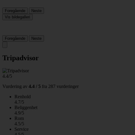
Foregående
Neste
Vis bildegalleri
Foregående
Neste
Tripadvisor
4.4/5
Vurdering av
4.4 / 5
fra
287 vurderinger
Renhold
4.7/5
Beliggenhet
4.9/5
Rom
4.5/5
Service
4.5/5