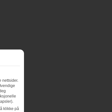
 nettsider.
ødvendige
 deg
nksjonelle
apsler).
å klikke på