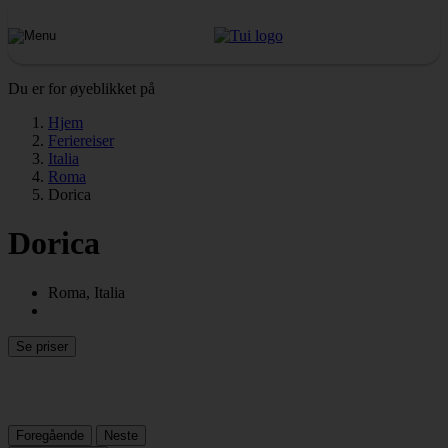
Du er for øyeblikket på
Hjem
Feriereiser
Italia
Roma
Dorica
Dorica
Roma, Italia
Se priser
Foregående
Neste