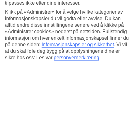
Standard
tilpasses ikke etter dine interesser.
4.3/5
Klikk på «Administrer» for å velge hvilke kategorier av
informasjonskapsler du vil godta eller avvise. Du kan
Om hotellet
alltid endre disse innstillingene senere ved å klikke på
«Administrer cookies» nederst på nettsiden. Fullstendig
3*
informasjon om hver enkelt informasjonskapsel finner du
Offisiell klassifisering
på denne siden:
Informasjonskapsler og sikkerhet
.
Vi vil
Det 3-stjerners hotellet Dorica i Rome er et hotell med bar,
at du skal føle deg trygg på at opplysningene dine er
frukostbuffé og WiFi. På området finnes det parkeringsmuligheter.
sikre hos oss: Les vår
personvernerklæring
.
Kort om hotellet
Bar
Ja
Gjennomsnittstemperatur i Roma
Foregående
Jan
13
°
C