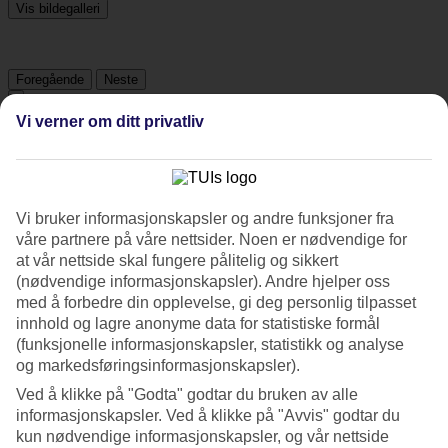
Vis bildegalleri
Foregående
Neste
Vi verner om ditt privatliv
Tripadvisor
4.2/5
Vi bruker informasjonskapsler og andre funksjoner fra
Vurdering av
4.2 / 5
fra
894 vurderinger
våre partnere på våre nettsider. Noen er nødvendige for
at vår nettside skal fungere pålitelig og sikkert
Renhold
(nødvendige informasjonskapsler). Andre hjelper oss
4.6/5
med å forbedre din opplevelse, gi deg personlig tilpasset
Beliggenhet
innhold og lagre anonyme data for statistiske formål
4.6/5
Rom
(funksjonelle informasjonskapsler, statistikk og analyse
4.1/5
og markedsføringsinformasjonskapsler).
Service
Ved å klikke på "Godta" godtar du bruken av alle
4.5/5
informasjonskapsler. Ved å klikke på "Avvis" godtar du
Søvnkvalitet
4.2/5
kun nødvendige informasjonskapsler, og vår nettside