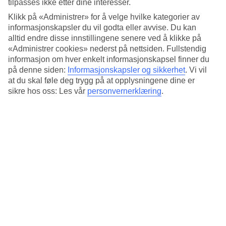
tilpasses ikke etter dine interesser.
Standard
4.7/5
Klikk på «Administrer» for å velge hvilke kategorier av
informasjonskapsler du vil godta eller avvise. Du kan
Om hotellet
alltid endre disse innstillingene senere ved å klikke på
«Administrer cookies» nederst på nettsiden. Fullstendig
3*
informasjon om hver enkelt informasjonskapsel finner du
Offisiell klassifisering
på denne siden:
Informasjonskapsler og sikkerhet
.
Vi vil
Det 3-stjerners hotellet Damaso Hotel i Rome er et hotell med bar,
at du skal føle deg trygg på at opplysningene dine er
frukostbuffé og WiFi. På området finnes det parkeringsmuligheter.
sikre hos oss: Les vår
personvernerklæring
.
Kort om hotellet
Restaurant/Bar
Ja/Ja
Gjennomsnittstemperatur i Roma
Foregående
Jan
13
°
C