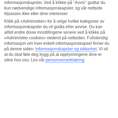
Standard
informasjonskapsler. Ved å klikke på "Avvis" godtar du
3.6/5
kun nødvendige informasjonskapsler, og vår nettside
tilpasses ikke etter dine interesser.
Om hotellet
Klikk på «Administrer» for å velge hvilke kategorier av
informasjonskapsler du vil godta eller avvise. Du kan
4*
alltid endre disse innstillingene senere ved å klikke på
Offisiell klassifisering
«Administrer cookies» nederst på nettsiden. Fullstendig
Takbar med utsikt over Roma
informasjon om hver enkelt informasjonskapsel finner du
på denne siden:
Informasjonskapsler og sikkerhet
.
Vi vil
Bettoja Hotel Mediterraneo ligger nær sentralstasjonen Roma
at du skal føle deg trygg på at opplysningene dine er
Termini i Roma sentrum. Hotellet ligger på Esquiline Hill som er en
sikre hos oss: Les vår
personvernerklæring
.
av Romas syv åser. I tiende etasje kan du slappe av i takbaren, som
byr på spektakulær utsikt over Roma.
Det er cirka 250 meter til stasjonen Roma Termini.
Hotellet har:
Takbar
Restaurant
Treningsrom
Vaskeriservice
Rommene/leilighetene har: