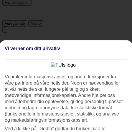
Vis bildegalleri
Foregående
Neste
Tripadvisor
Vi verner om ditt privatliv
3.8/5
Vurdering av
3.8 / 5
fra
1648 vurderinger
Vi bruker informasjonskapsler og andre funksjoner fra
Renhold
våre partnere på våre nettsider. Noen er nødvendige for
4.1/5
at vår nettside skal fungere pålitelig og sikkert
Beliggenhet
(nødvendige informasjonskapsler). Andre hjelper oss
4.5/5
Rom
med å forbedre din opplevelse, gi deg personlig tilpasset
3.7/5
innhold og lagre anonyme data for statistiske formål
Service
(funksjonelle informasjonskapsler, statistikk og analyse
3.9/5
og markedsføringsinformasjonskapsler).
Søvnkvalitet
3.9/5
Ved å klikke på "Godta" godtar du bruken av alle