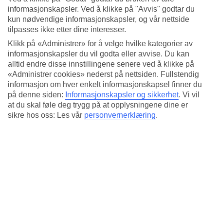
Standard
informasjonskapsler. Ved å klikke på "Avvis" godtar du
3.9/5
kun nødvendige informasjonskapsler, og vår nettside
Om hotellet
tilpasses ikke etter dine interesser.
Klikk på «Administrer» for å velge hvilke kategorier av
4*
informasjonskapsler du vil godta eller avvise. Du kan
Offisiell klassifisering
alltid endre disse innstillingene senere ved å klikke på
«Administrer cookies» nederst på nettsiden. Fullstendig
Det 4-stjerners hotellet Best Western ARS Hotel i Rome er et hotell
informasjon om hver enkelt informasjonskapsel finner du
med bar, frukostbuffé og WiFi. På området finnes det
på denne siden:
Informasjonskapsler og sikkerhet
.
Vi vil
parkeringsmuligheter. Følgende kredittkort aksepteres på hotellet:
American Express, Diners Club, EC Maestro, Mastercard og Visa.
at du skal føle deg trygg på at opplysningene dine er
sikre hos oss: Les vår
personvernerklæring
.
Kort om hotellet
Bad/strand
14,5 km
Restaurant/Bar
Ja/Ja
Gjennomsnittstemperatur i Roma
Foregående