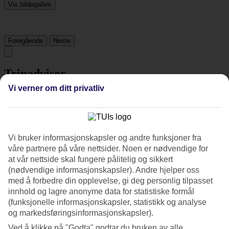
Vis bildegalleri
Foregående
Neste
Tripadvisor
Vi verner om ditt privatliv
3.7/5
Vurdering av
3.7 / 5
fra
852 vurderinger
Vi bruker informasjonskapsler og andre funksjoner fra
Renhold
4.2/5
våre partnere på våre nettsider. Noen er nødvendige for
Beliggenhet
at vår nettside skal fungere pålitelig og sikkert
3.2/5
(nødvendige informasjonskapsler). Andre hjelper oss
Rom
med å forbedre din opplevelse, gi deg personlig tilpasset
3.8/5
innhold og lagre anonyme data for statistiske formål
Service
(funksjonelle informasjonskapsler, statistikk og analyse
4/5
Søvnkvalitet
og markedsføringsinformasjonskapsler).
4/5
Ved å klikke på "Godta" godtar du bruken av alle