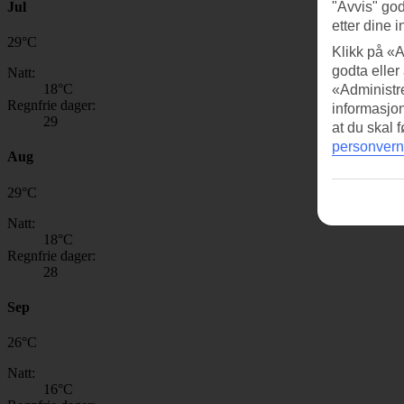
Jul
"Avvis" god
etter dine i
29
°
C
Klikk på «A
godta eller
Natt:
18
°C
«Administre
Regnfrie dager:
informasjo
29
at du skal 
personvern
Aug
29
°
C
Natt:
18
°C
Regnfrie dager:
28
Sep
26
°
C
Natt:
16
°C