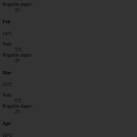
Regnfrie dager:
22
Feb
14
°
C
Natt:
5
°C
Regnfrie dager:
20
Mar
15
°
C
Natt:
6
°C
Regnfrie dager:
23
Apr
18
°
C