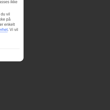
asses ikke
du vil
ikke på
er enkelt
erhet
.
Vi vil