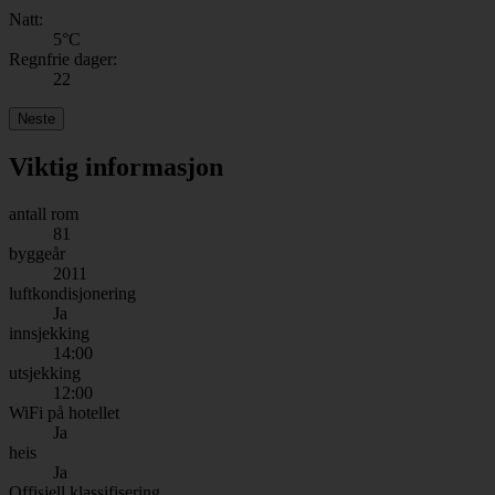
Natt:
5
°C
Regnfrie dager:
22
Neste
Viktig informasjon
antall rom
81
byggeår
2011
luftkondisjonering
Ja
innsjekking
14:00
utsjekking
12:00
WiFi på hotellet
Ja
heis
Ja
Offisiell klassifisering