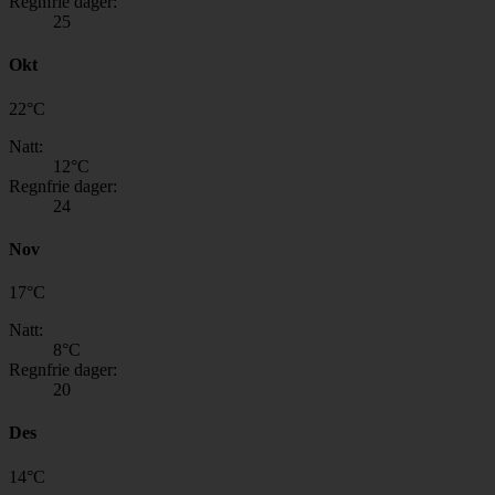
Regnfrie dager:
25
Okt
22
°
C
Natt:
12
°C
Regnfrie dager:
24
Nov
17
°
C
Natt:
8
°C
Regnfrie dager:
20
Des
14
°
C