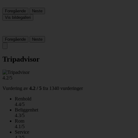
Foregående
Neste
Vis bildegalleri
Foregående
Neste
Tripadvisor
4.2/5
Vurdering av
4.2 / 5
fra
1340 vurderinger
Renhold
4.4/5
Beliggenhet
4.3/5
Rom
4.1/5
Service
4.2/5