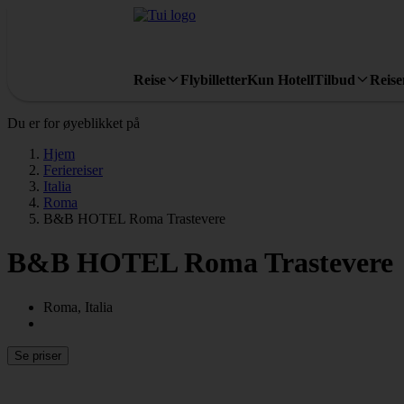
Reise
Flybilletter
Kun Hotell
Tilbud
Reis
Du er for øyeblikket på
Hjem
Feriereiser
Italia
Roma
B&B HOTEL Roma Trastevere
B&B HOTEL Roma Trastevere
Roma, Italia
Se priser