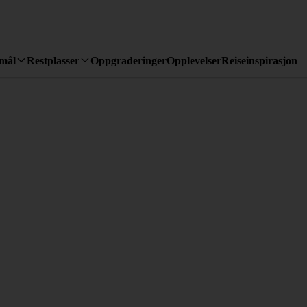
emål
Restplasser
Oppgraderinger
Opplevelser
Reiseinspirasjon