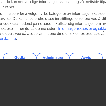
tar du kun nødvendige informasjonskapsler, og vår nettside tilp
nteresser.
dministrer» for å velge hvilke kategorier av informasjonskapsler 
 avvise. Du kan alltid endre disse innstillingene senere ved å kl
r cookies» nederst på nettsiden. Fullstendig informasjon om hv
nskapsel finner du på denne siden:
Informasjonskapsler og sikk
føle deg trygg på at opplysningene dine er sikre hos oss: Les vår
erklæring
.
Godta
Administrer
Avvis