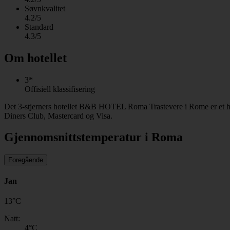
Søvnkvalitet
4.2/5
Standard
4.3/5
Om hotellet
3*
Offisiell klassifisering
Det 3-stjerners hotellet B&B HOTEL Roma Trastevere i Rome er et hot
Diners Club, Mastercard og Visa.
Gjennomsnittstemperatur i Roma
Foregående
Jan
13
°
C
Natt:
4
°C