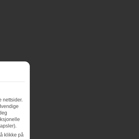
 nettsider.
ødvendige
 deg
nksjonelle
apsler).
å klikke på