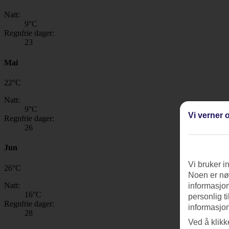
Natt:
9
°C
Regnfrie dager:
23
Mai
22
°
C
Natt:
9
°C
Vi verner o
Regnfrie dager:
26
Jun
Vi bruker i
26
°
C
Noen er nød
Natt:
informasjon
16
°C
personlig t
Regnfrie dager:
informasjon
28
Ved å klikk