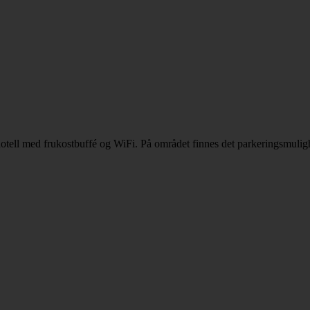
ell med frukostbuffé og WiFi. På området finnes det parkeringsmulighe