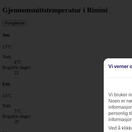
Gjennomsnittstemperatur i Rimini
Foregående
Jan
13
°
C
Natt:
4
°C
Vi verner o
Regnfrie dager:
22
Feb
Vi bruker i
14
°
C
Noen er nød
Natt:
informasjon
5
°C
personlig t
Regnfrie dager:
informasjon
20
Ved å klikk