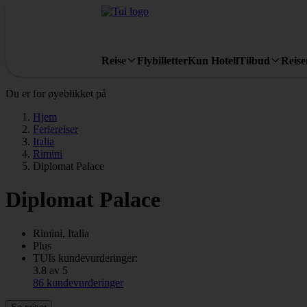
Reise
Flybilletter
Kun Hotell
Tilbud
Reis
Du er for øyeblikket på
Hjem
Feriereiser
Italia
Rimini
Diplomat Palace
Diplomat Palace
Rimini, Italia
Plus
TUIs kundevurderinger:
3.8 av 5
86 kundevurderinger