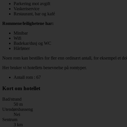
Parkering mot avgift
Vaskeriservice
Restaurant, bar og kafé
Rommene/leilighetene har:
Minibar
Wifi
Badekar/dusj og WC
Hårføner
Noen rom kan bestilles for fler enn ordinært antall, for eksempel et 
Her bruker vi hotellets benevnelse på romtyper.
Antall rom : 67
Kort om hotellet
Bad/strand
50 m
Utendørsbasseng
Nei
Sentrum
3 km