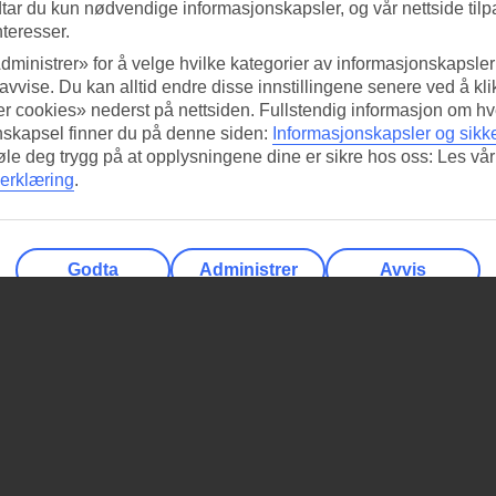
tar du kun nødvendige informasjonskapsler, og vår nettside tilp
nteresser.
dministrer» for å velge hvilke kategorier av informasjonskapsler 
 avvise. Du kan alltid endre disse innstillingene senere ved å kl
r cookies» nederst på nettsiden. Fullstendig informasjon om hv
nskapsel finner du på denne siden:
Informasjonskapsler og sikk
føle deg trygg på at opplysningene dine er sikre hos oss: Les vår
erklæring
.
Godta
Administrer
Avvis