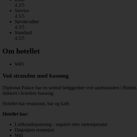
4.2/5
Service
4.5/5
Søvnkvalitet
4.3/5
Standard
4.5/5
Om hotellet
WiFi
Ved stranden med basseng
Diplomat Palace har en sentral beliggenhet ved sandstranden i Rimini. 
dukkert i hotellets basseng.
Hotellet har restaurant, bar og kafé.
Hotellet har:
Luftkondisjonering - regulert etter utetemperatur
Døgnåpen resepsjon
Wifi