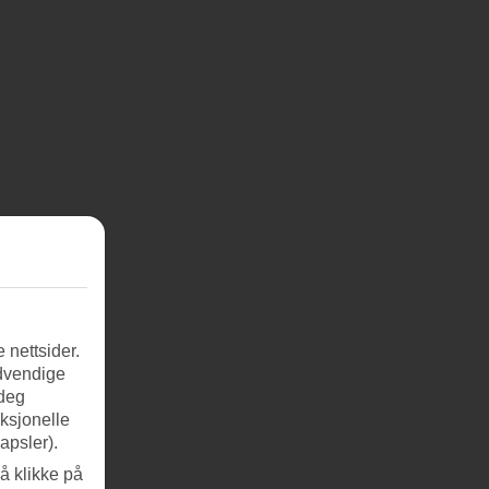
 nettsider.
ødvendige
 deg
nksjonelle
apsler).
å klikke på