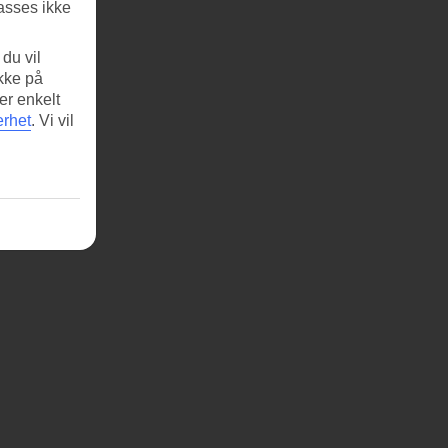
asses ikke
du vil
ikke på
er enkelt
erhet
.
Vi vil