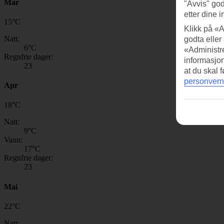
Mar
"Avvis" god
etter dine i
15
°
C
Klikk på «A
Natt:
godta eller
6
°C
«Administre
Regnfrie dager:
informasjo
23
at du skal 
personvern
Apr
18
°
C
Natt:
9
°C
Vann:
17
°C
Regnfrie dager:
23
Mai
22
°
C
Natt: