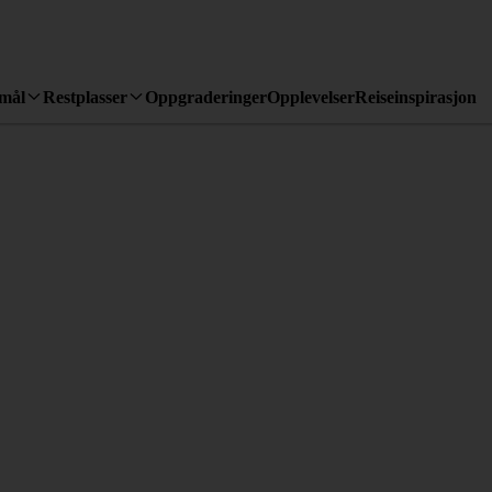
emål
Restplasser
Oppgraderinger
Opplevelser
Reiseinspirasjon