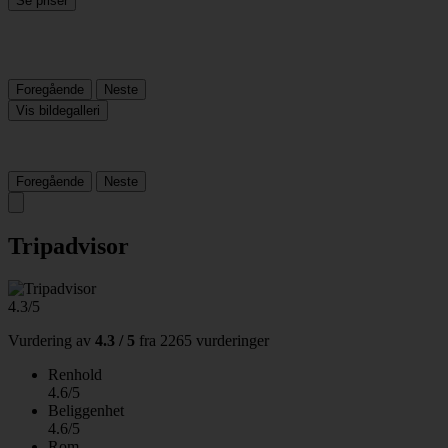
Se priser
Foregående
Neste
Vis bildegalleri
Foregående
Neste
Tripadvisor
4.3/5
Vurdering av
4.3 / 5
fra
2265 vurderinger
Renhold
4.6/5
Beliggenhet
4.6/5
Rom