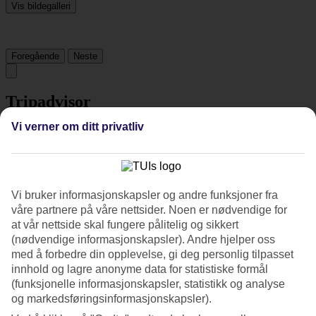
Vis bildegalleri
Foregående
Neste
Tripadvisor
Vi verner om ditt privatliv
3.3/5
Vurdering av
3.3 / 5
fra
1922 vurderinger
Renhold
Vi bruker informasjonskapsler og andre funksjoner fra
3.5/5
våre partnere på våre nettsider. Noen er nødvendige for
Beliggenhet
at vår nettside skal fungere pålitelig og sikkert
4.8/5
(nødvendige informasjonskapsler). Andre hjelper oss
Rom
med å forbedre din opplevelse, gi deg personlig tilpasset
3.1/5
Service
innhold og lagre anonyme data for statistiske formål
3.7/5
(funksjonelle informasjonskapsler, statistikk og analyse
Søvnkvalitet
og markedsføringsinformasjonskapsler).
3.4/5