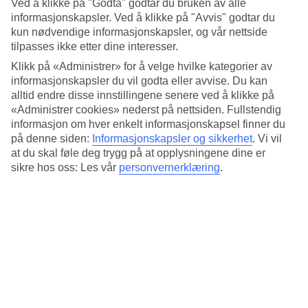
Standard
Ved å klikke på "Godta" godtar du bruken av alle
3.3/5
informasjonskapsler. Ved å klikke på "Avvis" godtar du
kun nødvendige informasjonskapsler, og vår nettside
Om hotellet
tilpasses ikke etter dine interesser.
Klikk på «Administrer» for å velge hvilke kategorier av
4*
informasjonskapsler du vil godta eller avvise. Du kan
Offisiell klassifisering
alltid endre disse innstillingene senere ved å klikke på
«Administrer cookies» nederst på nettsiden. Fullstendig
Takterrasse med utsikt over det skjeve tårnet
informasjon om hver enkelt informasjonskapsel finner du
på denne siden:
Informasjonskapsler og sikkerhet
.
Vi vil
Grand Hotel Duomo ligger i hjertet av Pisa, noen få skritt fra Piazza
dei Miracoli med katedralen Santa Maria Assunta, dåpskapellet og
at du skal føle deg trygg på at opplysningene dine er
det skjeve tårnet. Restauranter med italienske spesialiteter, kaféer og
sikre hos oss: Les vår
personvernerklæring
.
små butikker finner du rett utenfor hotellinngangen. Takterrassen har
en innbydende bar med praktfull utsikt over byen.
Avstand til det skjeve tårnet er 150 m.
Hotellet har:
Takterasse
Restaurant og bar
Frokostrom
Døgnåpen resepsjon