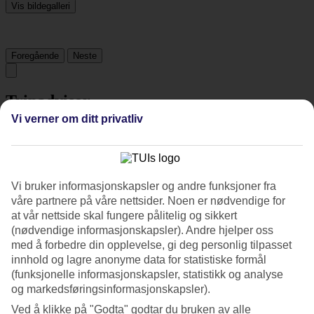
Vis bildegalleri
Foregående
Neste
Tripadvisor
Vi verner om ditt privatliv
3.7/5
Vurdering av
3.7 / 5
fra
457 vurderinger
Vi bruker informasjonskapsler og andre funksjoner fra
Renhold
våre partnere på våre nettsider. Noen er nødvendige for
4.4/5
at vår nettside skal fungere pålitelig og sikkert
Beliggenhet
4.3/5
(nødvendige informasjonskapsler). Andre hjelper oss
Rom
med å forbedre din opplevelse, gi deg personlig tilpasset
3.9/5
innhold og lagre anonyme data for statistiske formål
Service
(funksjonelle informasjonskapsler, statistikk og analyse
3.7/5
og markedsføringsinformasjonskapsler).
Søvnkvalitet
4.3/5
Ved å klikke på "Godta" godtar du bruken av alle