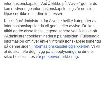
Standard
informasjonskapsler. Ved å klikke på "Avvis" godtar du
3.8/5
kun nødvendige informasjonskapsler, og vår nettside
tilpasses ikke etter dine interesser.
Om hotellet
Klikk på «Administrer» for å velge hvilke kategorier av
informasjonskapsler du vil godta eller avvise. Du kan
5*
Offisiell klassifisering
alltid endre disse innstillingene senere ved å klikke på
«Administrer cookies» nederst på nettsiden. Fullstendig
Det 5-stjerners hotellet Pierre Milano i Milan er et hotell med bar,
informasjon om hver enkelt informasjonskapsel finner du
frukostbuffé og WiFi. På området finnes det parkeringsmuligheter.
på denne siden:
Informasjonskapsler og sikkerhet
.
Vi vil
Hotellet hadde sin siste renovering 2013. Følgende kredittkort
at du skal føle deg trygg på at opplysningene dine er
aksepteres på hotellet: American Express, Diners Club, EC Maestro,
Mastercard og Visa.
sikre hos oss: Les vår
personvernerklæring
.
Kort om hotellet
Restaurant/Bar
Ja/Ja
Transfertid
15 min/1 time
Gjennomsnittstemperatur i Milano