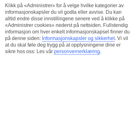
Standard
Klikk på «Administrer» for å velge hvilke kategorier av
4.5/5
informasjonskapsler du vil godta eller avvise. Du kan
alltid endre disse innstillingene senere ved å klikke på
Om hotellet
«Administrer cookies» nederst på nettsiden. Fullstendig
informasjon om hver enkelt informasjonskapsel finner du
4*
på denne siden:
Informasjonskapsler og sikkerhet
.
Vi vil
Offisiell klassifisering
at du skal føle deg trygg på at opplysningene dine er
Det 4-stjerners hotellet Bc Maison i Milan er et hotell med WiFi. På
sikre hos oss: Les vår
personvernerklæring
.
området finnes det parkeringsmuligheter.
Kort om hotellet
Transfertid
15 min/1 time
Gjennomsnittstemperatur i Milano
Foregående
Jan
7
°
C