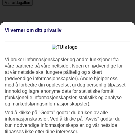
Vis bildegalleri
Foregående
Neste
Vi verner om ditt privatliv
Tripadvisor
Vi bruker informasjonskapsler og andre funksjoner fra
4.5/5
våre partnere på våre nettsider. Noen er nødvendige for
Vurdering av
4.5 / 5
fra
34 vurderinger
at vår nettside skal fungere pålitelig og sikkert
(nødvendige informasjonskapsler). Andre hjelper oss
Renhold
med å forbedre din opplevelse, gi deg personlig tilpasset
4.6/5
innhold og lagre anonyme data for statistiske formål
Beliggenhet
(funksjonelle informasjonskapsler, statistikk og analyse
4.3/5
og markedsføringsinformasjonskapsler).
Rom
4/5
Ved å klikke på "Godta" godtar du bruken av alle
Service
informasjonskapsler. Ved å klikke på "Avvis" godtar du
4.4/5
kun nødvendige informasjonskapsler, og vår nettside
Søvnkvalitet
4.8/5
tilpasses ikke etter dine interesser.