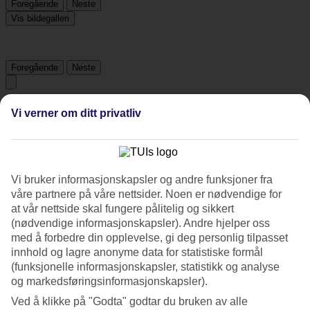
Foregående
Neste
Vis bildegalleri
Foregående
Neste
Tripadvisor
Vi verner om ditt privatliv
4.5/5
Vurdering av
4.5 / 5
fra
214 vurderinger
Vi bruker informasjonskapsler og andre funksjoner fra
våre partnere på våre nettsider. Noen er nødvendige for
Renhold
at vår nettside skal fungere pålitelig og sikkert
4.8/5
(nødvendige informasjonskapsler). Andre hjelper oss
Beliggenhet
med å forbedre din opplevelse, gi deg personlig tilpasset
4.9/5
Rom
innhold og lagre anonyme data for statistiske formål
4.7/5
(funksjonelle informasjonskapsler, statistikk og analyse
Service
og markedsføringsinformasjonskapsler).
4.7/5
Søvnkvalitet
Ved å klikke på "Godta" godtar du bruken av alle