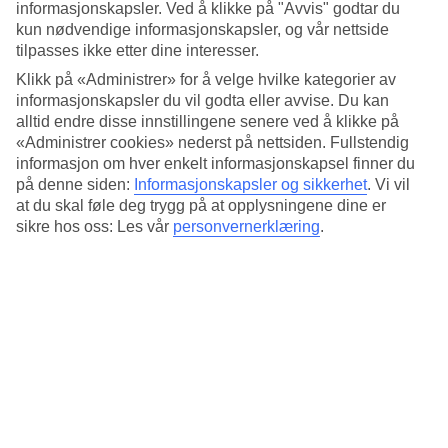
4.4/5
informasjonskapsler. Ved å klikke på "Avvis" godtar du
Standard
kun nødvendige informasjonskapsler, og vår nettside
4.5/5
tilpasses ikke etter dine interesser.
Om hotellet
Klikk på «Administrer» for å velge hvilke kategorier av
informasjonskapsler du vil godta eller avvise. Du kan
alltid endre disse innstillingene senere ved å klikke på
4*
«Administrer cookies» nederst på nettsiden. Fullstendig
Offisiell klassifisering
informasjon om hver enkelt informasjonskapsel finner du
Boutiquehotell i gamlebyen
på denne siden:
Informasjonskapsler og sikkerhet
.
Vi vil
at du skal føle deg trygg på at opplysningene dine er
Bo i sentrum av Genova på boutiquehotellet Palazzo Grillo. I den
sikre hos oss: Les vår
personvernerklæring
.
godt bevarte bygningen, som tidligere var et privat palass, er det nå
25 hotellrom. Mange historiske detaljer er bevart på hotellet, sånn
som takmaleriene, som er stilfullt kombinert med moderne møbler.
På bare noen få minutter kan du gå til havnen i Genova eller
hovedtorget, Piazza De Ferrari.
Hotellet har:
Døgnåpen resepsjon
WiFi
Luftkondisjonering